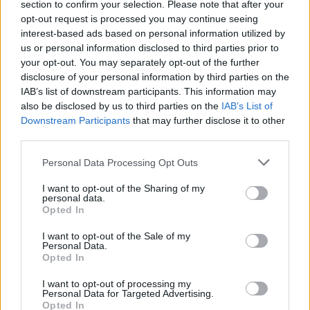
section to confirm your selection. Please note that after your
opt-out request is processed you may continue seeing
interest-based ads based on personal information utilized by
us or personal information disclosed to third parties prior to
your opt-out. You may separately opt-out of the further
disclosure of your personal information by third parties on the
IAB’s list of downstream participants. This information may
also be disclosed by us to third parties on the
IAB’s List of
Downstream Participants
that may further disclose it to other
third parties.
Personal Data Processing Opt Outs
I want to opt-out of the Sharing of my
JoseTTR
personal data.
Opted In
Publicado
19 de Mayo del 2004
I want to opt-out of the Sale of my
Yo hace mas de 3 alñois que lo compre, y ya ni se acuerdan de
Personal Data.
mi
Opted In
PEro tengo un amigo en Audi y esta semana pruebo un RS&
I want to opt-out of processing my
Personal Data for Targeted Advertising.
Por finnnnn
Opted In