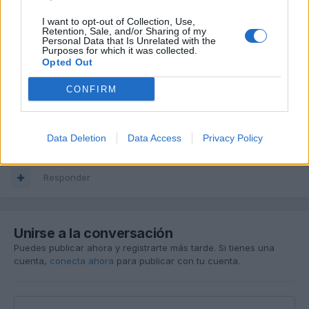
I want to opt-out of Collection, Use,
Retention, Sale, and/or Sharing of my
Responder
Personal Data that Is Unrelated with the
Purposes for which it was collected.
Opted Out
RigoleTTo
CONFIRM
Publicado
22 de Mayo del 2004
a mi no
Data Deletion
Data Access
Privacy Policy
Responder
Unirse a la conversación
Puedes publicar ahora y registrarte más tarde. Si tienes una
cuenta,
conecta ahora
para publicar con tu cuenta.