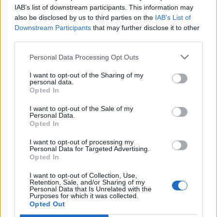
Responder
IAB’s list of downstream participants. This information may
also be disclosed by us to third parties on the
IAB’s List of
Downstream Participants
that may further disclose it to other
psx
third parties.
Publicado
30 de Mayo del 2004
Personal Data Processing Opt Outs
La gente como yo a veces si no se explica mas no
I want to opt-out of the Sharing of my
sabemos de que va el ( no entra la 492s ) y por ese motivo no
personal data.
podemos ayudar ya que no todo el mundo conoce las cosas en
Opted In
los mismos terminos, pero si te explicas un poco mas te
echaremos una mano si lo sabemos claro esta.
I want to opt-out of the Sale of my
Personal Data.
Saludos
Opted In
I want to opt-out of processing my
Personal Data for Targeted Advertising.
Responder
Opted In
I want to opt-out of Collection, Use,
Retention, Sale, and/or Sharing of my
Personal Data that Is Unrelated with the
AGC
Purposes for which it was collected.
Publicado
30 de Mayo del 2004
Opted Out