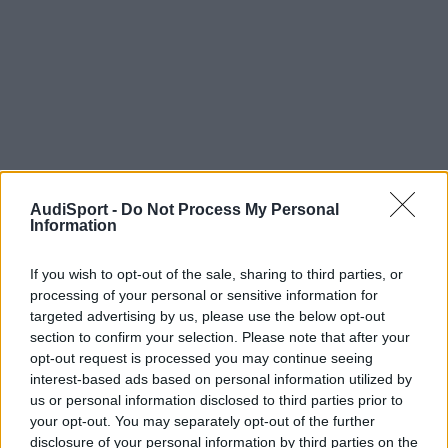
AudiSport -
Do Not Process My Personal
AGC
Information
Publicado
28 de Mayo del 2004
If you wish to opt-out of the sale, sharing to third parties, or
No me lo puedo creer, tanta gente y cero respuestas. <_< .
processing of your personal or sensitive information for
targeted advertising by us, please use the below opt-out
Está bien que muchos no sepan de que va, pero hay bastantes
section to confirm your selection. Please note that after your
que sí. Seguro.
opt-out request is processed you may continue seeing
interest-based ads based on personal information utilized by
¿como lo habéis solucionado?
us or personal information disclosed to third parties prior to
your opt-out. You may separately opt-out of the further
disclosure of your personal information by third parties on the