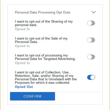
third parties.
Responder
Personal Data Processing Opt Outs
I want to opt-out of the Sharing of my
JVILLEGAS
personal data.
Publicado
24 de Mayo del 2004
Opted In
unicas ventajas del fsi sobre el tdi:
I want to opt-out of the Sale of my
Personal Data.
Opted In
-No suena a tractor en frio
-Entra en la zona roja......... eso sí a consumos de disparate.
I want to opt-out of processing my
-mayor velocidad punta por muy poco
Personal Data for Targeted Advertising.
Opted In
En el resto de cosas, en todo es mejor el tdi
I want to opt-out of Collection, Use,
Retention, Sale, and/or Sharing of my
La decisión es tuya
Personal Data that Is Unrelated with the
Purposes for which it was collected.
Opted Out
Responder
CONFIRM