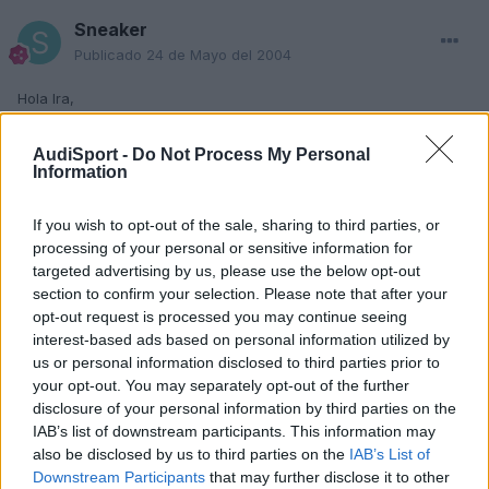
Sneaker
Publicado
24 de Mayo del 2004
Hola Ira,
Con el Tema A3-Golf no te puedo ayudar, pero lo que si te puedo
decir es que yo he leido dos revistas, una comparando el A3 FSI
AudiSport -
Do Not Process My Personal
con el A3 TDI y yo sin pensarmelo me kedaba con el TDI (vamos
Information
ke me he kedao kon el). El FSI da 142 Cv, con un par bastante
bajo, mientras ke el TDI llega hasta los 154CV con un par muy
If you wish to opt-out of the sale, sharing to third parties, or
superior, todo esto acompañado por un consumo que no tiene
processing of your personal or sensitive information for
comparación TDI:5,4-5,5 , FSI: 7,6-7,7. En la mayoria de
targeted advertising by us, please use the below opt-out
comparativas el TDI es mas rapido, exceptuando cuando las
section to confirm your selection. Please note that after your
distancias son muy largas. Y la otra comparando el TDI con un
opt-out request is processed you may continue seeing
Mercedes C220 y te puedo asegurar que el AUDI no tiene nada
ke envidiarle al Mercedes.
interest-based ads based on personal information utilized by
us or personal information disclosed to third parties prior to
Espero ke esto te ayude a decidirte.
your opt-out. You may separately opt-out of the further
disclosure of your personal information by third parties on the
Un Saludo.
IAB’s list of downstream participants. This information may
also be disclosed by us to third parties on the
IAB’s List of
Downstream Participants
that may further disclose it to other