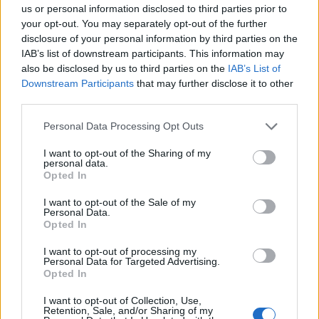
us or personal information disclosed to third parties prior to
Publicado
24 de Mayo del 2004
your opt-out. You may separately opt-out of the further
disclosure of your personal information by third parties on the
podrias haber lavado el coche un poquitin para hacerle las fotos
IAB’s list of downstream participants. This information may
jajaja.Eso de posar sucio no queda bien
Aunque sucios
also be disclosed by us to third parties on the
IAB’s List of
tambien estanguapos los jodidos...
Downstream Participants
that may further disclose it to other
third parties.
Responder
Personal Data Processing Opt Outs
I want to opt-out of the Sharing of my
personal data.
javier
Opted In
Publicado
24 de Mayo del 2004
I want to opt-out of the Sale of my
Personal Data.
muy chulo el color!
Opted In
s2
I want to opt-out of processing my
Personal Data for Targeted Advertising.
Opted In
Responder
I want to opt-out of Collection, Use,
Retention, Sale, and/or Sharing of my