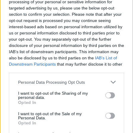
Publicado
28 de Mayo del 2004
processing of your personal or sensitive information for
targeted advertising by us, please use the below opt-out
Buenas ruso1183!! Pedazo de foto!!! tamaño poster!!!
section to confirm your selection. Please note that after your
opt-out request is processed you may continue seeing
y pedazo de coche...por cierto el color puede ser el Plata Avus
interest-based ads based on personal information utilized by
(exclusivo del sline)???
us or personal information disclosed to third parties prior to
your opt-out. You may separately opt-out of the further
A difrutarlo!!!
disclosure of your personal information by third parties on the
IAB’s list of downstream participants. This information may
also be disclosed by us to third parties on the
IAB’s List of
Responder
Downstream Participants
that may further disclose it to other
third parties.
Personal Data Processing Opt Outs
joselito
I want to opt-out of the Sharing of my
Publicado
28 de Mayo del 2004
personal data.
Opted In
Valla pedazo foto , e tenido que coger una lupa para verla....
I want to opt-out of the Sale of my
Me e tenido que comprar un monitor de 32" para verla....
Personal Data.
Opted In
Muy bonito...que lo disfrutes.....