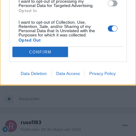
I want to opt-out of processing my
Personal Data for Targeted Advertising.
© By Joselito
Opted In
I want to opt-out of Collection, Use,
Retention, Sale, and/or Sharing of my
Responder
Personal Data that Is Unrelated with the
Purposes for which it was collected.
Opted Out
ruso1183
CONFIRM
Publicado
28 de Mayo del 2004
el kolor es plata akoya gracias
Data Deletion
Data Access
Privacy Policy
Editado
28 de Mayo del 2004
por ruso1183
Responder
ruso1183
Publicado
28 de Mayo del 2004