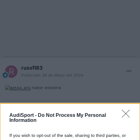
ruso1183
Publicado
28 de Mayo del 2004
haber estaotra
Responder
AudiSport -
Do Not Process My Personal
Information
Txatin
If you wish to opt-out of the sale, sharing to third parties, or