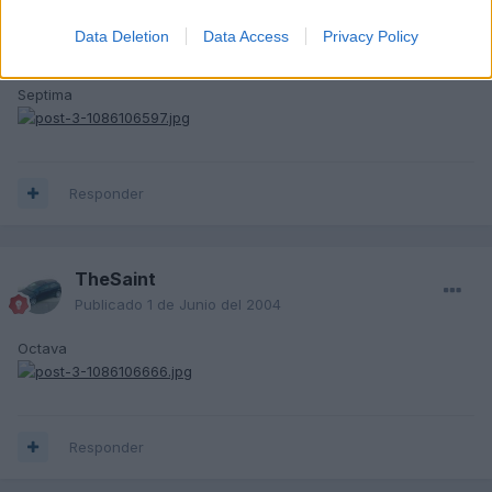
TheSaint
Data Deletion
Data Access
Privacy Policy
Publicado
1 de Junio del 2004
Septima
Responder
TheSaint
Publicado
1 de Junio del 2004
Octava
Responder