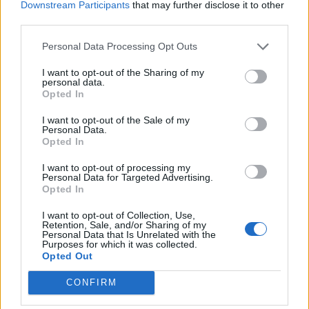
Downstream Participants
that may further disclose it to other
third parties.
TheSaint
Publicado
1 de Junio del 2004
Personal Data Processing Opt Outs
s..ta
I want to opt-out of the Sharing of my
personal data.
Opted In
I want to opt-out of the Sale of my
Responder
Personal Data.
Opted In
I want to opt-out of processing my
Personal Data for Targeted Advertising.
TheSaint
Opted In
Publicado
1 de Junio del 2004
I want to opt-out of Collection, Use,
Septima
Retention, Sale, and/or Sharing of my
Personal Data that Is Unrelated with the
Purposes for which it was collected.
Opted Out
Responder
CONFIRM