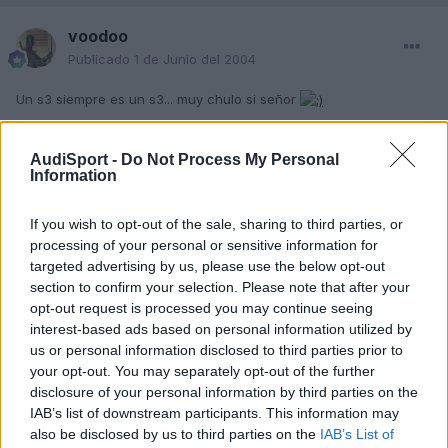
voodoo
Publicado
1 de Junio del 2004
Un s3 siempre es un s3... muy chulo si señor
AudiSport -
Do Not Process My Personal
Responder
Information
If you wish to opt-out of the sale, sharing to third parties, or
processing of your personal or sensitive information for
TheSaint
targeted advertising by us, please use the below opt-out
Publicado
1 de Junio del 2004
section to confirm your selection. Please note that after your
opt-out request is processed you may continue seeing
Quinta
interest-based ads based on personal information utilized by
us or personal information disclosed to third parties prior to
your opt-out. You may separately opt-out of the further
disclosure of your personal information by third parties on the
Responder
IAB’s list of downstream participants. This information may
also be disclosed by us to third parties on the
IAB’s List of