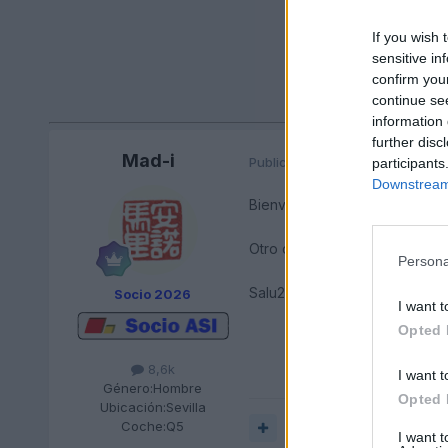
If you wish 
sensitive in
confirm you
continue se
information 
further disc
Mad-i
Publicado
7 de Junio del 2004
participants
Downstream 
Bienvenido!!!
Otro de Sevilla, además de M
Persona
Salu2.
Socio 2026
I want t
Opted 
8,6k
I want t
Género:
Hombre
Opted 
Ubicación:
Sevilla
Coche:
Q5
Responder
I want 