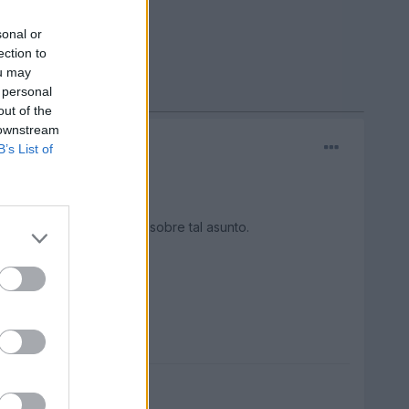
sonal or
ection to
ou may
 personal
out of the
 downstream
B’s List of
eca te puede responder sobre tal asunto.