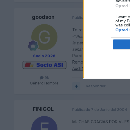
Advertis
Opted 
goodson
I want t
Publicado
7 de Junio del 2004
of my P
was col
Te remito a un viejo post de
Opted 
-"
Respecto a que funcione en m
la patilla 1 del conector 8 pol
señal gala y no la del abs."
Puedes también echar un vista
Socio 2026
Removal of TV/Video lock on 
Audi Navigation Plus TV Disp
9k
Género:
Hombre
Responder
FINIGOL
Publicado
7 de Junio del 2004
MUCHAS GRACIAS POR VUEST