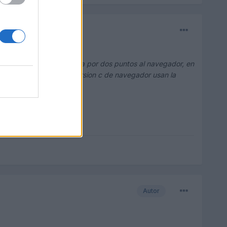
a, (...) la señal gala llega por dos puntos al navegador, en
s modelos a partir de la version c de navegador usan la
Autor