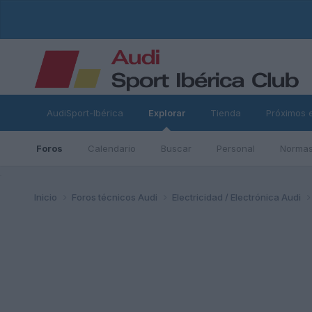
AudiSport-Ibérica
Explorar
Tienda
Próximos 
Foros
Calendario
Buscar
Personal
Normas
ad
Inicio
Foros técnicos Audi
Electricidad / Electrónica Audi