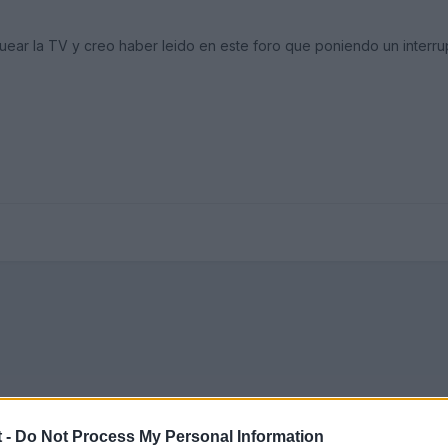
uear la TV y creo haber leido en este foro que poniendo un interru
 -
Do Not Process My Personal Information