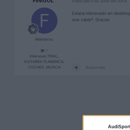
FINIGOL
Publicado
6 de Junio del 2004
Estaria interesado en desbloq
ese cable?. Gracias
Miembros
7
Intereses:
TRIAL,
GUITARRA FLAMENCA,
COCHES, MUSICA
Responder
AudiSport