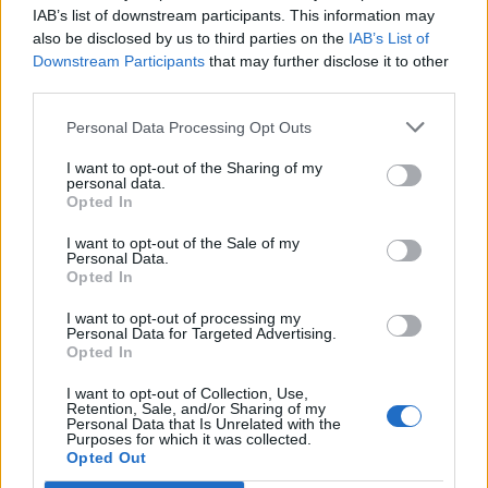
IAB’s list of downstream participants. This information may
also be disclosed by us to third parties on the
IAB’s List of
Downstream Participants
that may further disclose it to other
third parties.
Personal Data Processing Opt Outs
I want to opt-out of the Sharing of my
personal data.
Opted In
I want to opt-out of the Sale of my
Personal Data.
Opted In
I want to opt-out of processing my
Caním000
Personal Data for Targeted Advertising.
Publicado
10 de Junio del 2004
Opted In
Hace tiempo,bastante busque en Overnet algo parecido de
I want to opt-out of Collection, Use,
Retention, Sale, and/or Sharing of my
Ferrari y lamborghini y encontre unos videos contando un poco
Personal Data that Is Unrelated with the
sobre el tema...eso si era en italianini
Purposes for which it was collected.
Opted Out