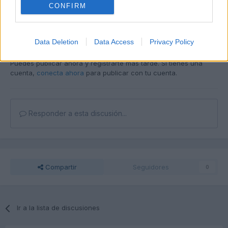
CONFIRM
Responder
Data Deletion
Data Access
Privacy Policy
Unirse a la conversación
Puedes publicar ahora y registrarte más tarde. Si tienes una
cuenta,
conecta ahora
para publicar con tu cuenta.
Responder a esta discusión...
Compartir
Seguidores
0
Ir a la lista de discusiones