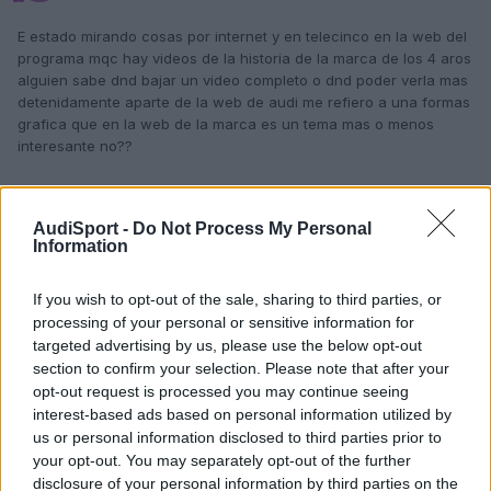
E estado mirando cosas por internet y en telecinco en la web del
programa mqc hay videos de la historia de la marca de los 4 aros
alguien sabe dnd bajar un video completo o dnd poder verla mas
detenidamente aparte de la web de audi me refiero a una formas
grafica que en la web de la marca es un tema mas o menos
interesante no??
Responder
AudiSport -
Do Not Process My Personal
Information
If you wish to opt-out of the sale, sharing to third parties, or
processing of your personal or sensitive information for
targeted advertising by us, please use the below opt-out
section to confirm your selection. Please note that after your
opt-out request is processed you may continue seeing
interest-based ads based on personal information utilized by
us or personal information disclosed to third parties prior to
your opt-out. You may separately opt-out of the further
disclosure of your personal information by third parties on the