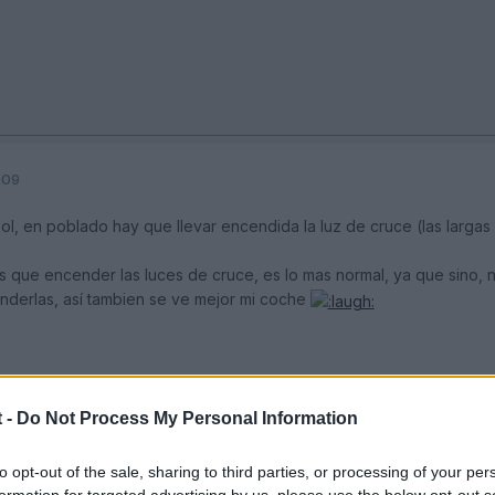
009
 sol, en poblado hay que llevar encendida la luz de cruce (las larga
ras que encender las luces de cruce, es lo mas normal, ya que sino
nderlas, así tambien se ve mejor mi coche
 -
Do Not Process My Personal Information
to opt-out of the sale, sharing to third parties, or processing of your per
formation for targeted advertising by us, please use the below opt-out s