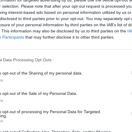
r selection. Please note that after your opt-out request is processed y
eing interest-based ads based on personal information utilized by us or
009
(editado)
disclosed to third parties prior to your opt-out. You may separately opt-
losure of your personal information by third parties on the IAB’s list of
 posición y de gálibo
.
. This information may also be disclosed by us to third parties on the
IA
 la puesta y la salida del sol o bajo las condiciones a que se refiere 
Participants
that may further disclose it to other third parties.
 deberá llevar encendidas las luces de posición y, si la anchura del 
corto alcance o de cruce
.
cule entre la puesta y la salida del sol por vías urbanas o interurban
l Data Processing Opt Outs
 vía afectados por la señal "túnel" suficientemente iluminados, lle
 de cruce.
o opt-out of the Sharing of my personal data.
 dicho alumbrado en los poblados, cuando la vía esté insuficientemen
In
ue disminuyen la visibilidad
.
o opt-out of the Sale of my Personal Data.
izar el alumbrado cuando existan condiciones meteorológicas o ambie
In
nsa, nevada, nubes de humo o de polvo o cualquier otra circunstancia a
l número anterior deberá utilizarse la luz delantera de niebla o la luz
to opt-out of processing my Personal Data for Targeted
ing.
In
de utilizarse aislada o simultáneamente con la de corto alcance o, inc
o podrá utilizarse en dichos casos o en tramos de vías estrechas co
o opt-out of Collection, Use, Retention, Sale, and/or Sharing