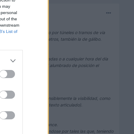
ou may
 personal
out of the
 downstream
B’s List of
el artículo 106 y en el paso por túneles o tramos de vía
vehículo excede de 2,10 metros, también la de gálibo.
as suficientemente iluminadas o a cualquier hora del día
vará encencido además del alumbrado de posición el
te iluminada.
ntales que disminuyan sensiblemente la visibilidad, como
náloga (artículo 43, del texto articulado).
 de corto o largo alcance
.
luso, con la de largo alcance.
n muchas curvas, entendiéndose por tales las que, teniendo