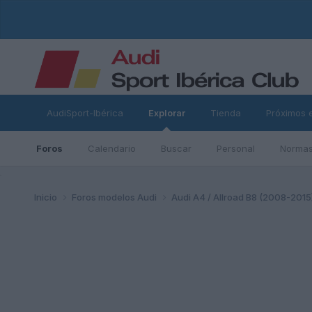
AudiSport-Ibérica
Explorar
Tienda
Próximos 
Foros
Calendario
Buscar
Personal
Normas
ad
Inicio
Foros modelos Audi
Audi A4 / Allroad B8 (2008-2015