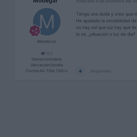
Modegar
Publicado
8 de Diciembre del 2
Tengo una duda y creo que me
He ajustado la sensibilidad d
no hay sol que luz hay que ll
lo se, ¿situacion o luz de dia
Miembros
123
Género:
Hombre
Ubicación:
Sevilla
Coche:
A4 TDIe 136Cv
Responder