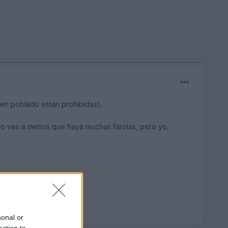
s en poblado estan prohibidas).
, no ves a menos que haya muchas farolas, pero yo,
sonal or
ection to