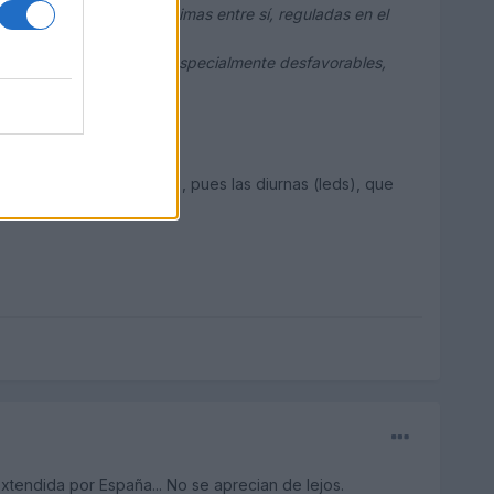
sucesión de curvas próximas entre sí, reguladas en el
icas o ambientales sean especialmente desfavorables,
 humo.
mpre.
ecialmente la visibilidad
), pues las diurnas (leds), que
tendida por España... No se aprecian de lejos.