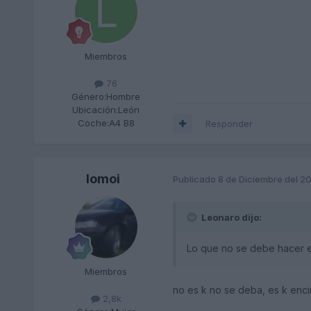
Miembros
76
Género:
Hombre
Ubicación:
León
Coche:
A4 B8
Responder
lomoi
Publicado
8 de Diciembre del 2
Leonaro dijo:
Lo que no se debe hacer es
Miembros
no es k no se deba, es k encim
2,8k