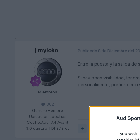
jimyloko
Publicado
8 de Diciembre del 2
Entre la puesta y la salida de
Si hay poca visibilidad, tend
personalmente, prefiero ence
Miembros
302
Género:
Hombre
Ubicación:
Loeches
AudiSport
Coche:
Audi A4 Avant
3.0 quattro TDI 272 cv
Responder
If you wish 
sensitive in