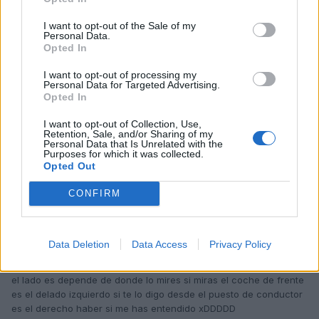
I want to opt-out of the Sale of my
Personal Data.
DavidRS
Opted In
Publicado
14 de Diciembre del 2009
I want to opt-out of processing my
Personal Data for Targeted Advertising.
De que lado, izdo. o dcho. creo que algo hay por ahi......
Opted In
I want to opt-out of Collection, Use,
Un saludo y me voy a Mataró
Retention, Sale, and/or Sharing of my
Personal Data that Is Unrelated with the
Purposes for which it was collected.
Opted Out
Responder
CONFIRM
christianRS2
Data Deletion
Data Access
Privacy Policy
Publicado
14 de Diciembre del 2009
el lado es depende de donde lo mires si miras el coche de frente
es el delado izquierdo si te lo digo desde el puesto de conductor
es el derecho haber si me has entendido xDDDDD