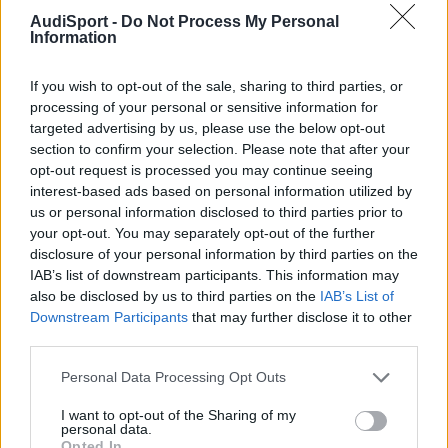
AudiSport -
Do Not Process My Personal
Information
If you wish to opt-out of the sale, sharing to third parties, or
processing of your personal or sensitive information for
targeted advertising by us, please use the below opt-out
section to confirm your selection. Please note that after your
opt-out request is processed you may continue seeing
interest-based ads based on personal information utilized by
us or personal information disclosed to third parties prior to
your opt-out. You may separately opt-out of the further
disclosure of your personal information by third parties on the
IAB’s list of downstream participants. This information may
christianRS2
also be disclosed by us to third parties on the
IAB’s List of
Downstream Participants
that may further disclose it to other
Publicado
13 de Diciembre del 2009
third parties.
falta un jajaja detras de lo de las malas artess xDD
Personal Data Processing Opt Outs
I want to opt-out of the Sharing of my
personal data.
Responder
Opted In