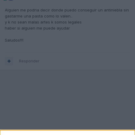
Alguien me podria decir donde puedo conseguir un antiniebla sin
gastarme una pasta como lo valen..
y k no sean malas artes k somos legales
haber si alguien me puede ayudar
Saludos!!!!
Responder