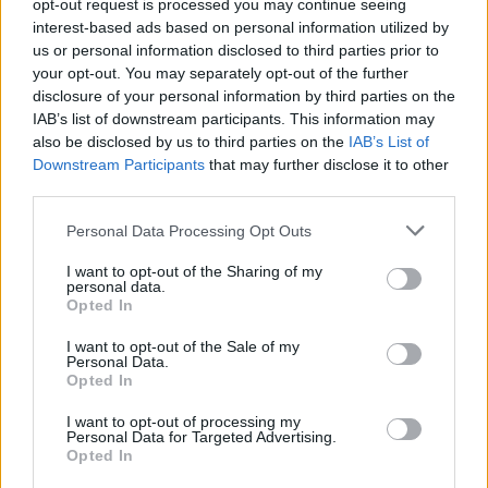
opt-out request is processed you may continue seeing
estará la que quieren que sea la montaña rusa más rápida del
interest-based ads based on personal information utilized by
mundo, donde las vagonetas, con forma de bólidos rojos, irán a
us or personal information disclosed to third parties prior to
más de 200 km/h.
your opt-out. You may separately opt-out of the further
disclosure of your personal information by third parties on the
El Ferrari World de Abu Dhabi será el parque cubierto más grande
IAB’s list of downstream participants. This information may
del mundo
also be disclosed by us to third parties on the
IAB’s List of
Downstream Participants
that may further disclose it to other
También habrá una lanzadera de 61 metros para probar las
third parties.
fuerzas G. Tendrá más de 20 atracciones, con simuladores,
viajes al interior de un motor V12, a la fábrica de Maranello, etc.
Personal Data Processing Opt Outs
La idea es que todo esto se repetiría en Valencia.
I want to opt-out of the Sharing of my
MARCA habló con diversos miembros de Ferrari que admitieron
personal data.
las buenas relaciones entre Valencia y la casa de Maranello y no
Opted In
negaron las conversaciones. “De momento, estamos centrados
en el proyecto de Abu Dhabi. Es pronto para hablar de otros,
I want to opt-out of the Sale of my
Personal Data.
aunque sí, existe la idea de que si funciona el de allí, se pueden
Opted In
construir otros”.
I want to opt-out of processing my
Por lo pronto, a finales de enero ya habrá espectáculo de F1 en
Personal Data for Targeted Advertising.
Valencia. Parte de la parrilla ya prepara la presentación de sus
Opted In
equipos el sábado 30 en la Ciudad de las Ciencias y las Artes. El