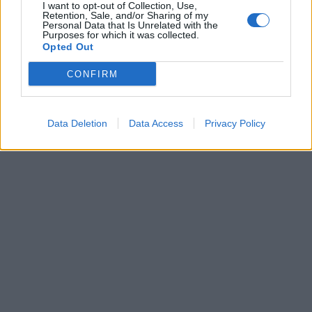
I want to opt-out of Collection, Use,
día 1 de febrero comienzan los test en Cheste y quieren
Retention, Sale, and/or Sharing of my
aprovechar toda la infraestructura para realizar los eventos
Personal Data that Is Unrelated with the
dentro de la moderación a que obliga la crisis.
Purposes for which it was collected.
Opted Out
CONFIRM
http://www.marca.com/2009/12/09/motor/form...mp;t=1260386304
Data Deletion
Data Access
Privacy Policy
Responder