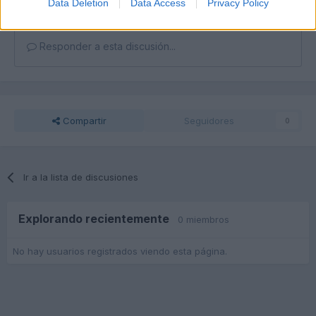
Data Deletion
Data Access
Privacy Policy
Responder a esta discusión...
Compartir
Seguidores
0
Ir a la lista de discusiones
Explorando recientemente
0 miembros
No hay usuarios registrados viendo esta página.