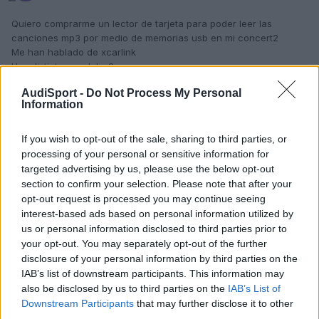
Quiero comprarme un lector de tarjeta para poder leer las
canciones mp3 por medio de memorias usb en mi concert2
Me han hablado de xcarlink
Hay distintos modelos?
Hay alguno que me salga el titulo de la cancion, los tag id3?
AudiSport -
Do Not Process My Personal
¿Donde puedo comprarlo? Por ebay? Alguien cocnoce algun
Information
enlace de algun vendedor, es que soy un poco torpe por ebay
Gracias de antemano
If you wish to opt-out of the sale, sharing to third parties, or
Editado
14 de Diciembre del 2009
por pilara3
processing of your personal or sensitive information for
targeted advertising by us, please use the below opt-out
section to confirm your selection. Please note that after your
opt-out request is processed you may continue seeing
Responder
interest-based ads based on personal information utilized by
us or personal information disclosed to third parties prior to
your opt-out. You may separately opt-out of the further
disclosure of your personal information by third parties on the
IAB’s list of downstream participants. This information may
also be disclosed by us to third parties on the
IAB’s List of
Downstream Participants
that may further disclose it to other
third parties.