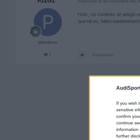
PJZGZ
Publicado
15 de Diciembre del 
Hola , os comento un amigo s
que tal es, fallos mantenimient
Miembros
5
Responder
AudiSport
If you wish 
sensitive in
confirm you
continue se
information 
further disc