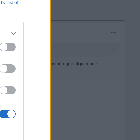
B’s List of
2006 con 50 mil km, me gustaria que alguien me