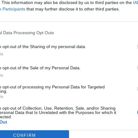
. This information may also be disclosed by us to third parties on the
IA
Participants
that may further disclose it to other third parties.
2009
(editado)
l Data Processing Opt Outs
o opt-out of the Sharing of my personal data.
In
 se comrpa un Audi a6 2,4 ( creo que ademas es el traccion ) del 
o opt-out of the Sale of my Personal Data.
s mantenimiento , cosas de esas .Gracias.
In
to opt-out of processing my Personal Data for Targeted
ing.
puedes ver muchas cosas en
In
o opt-out of Collection, Use, Retention, Sale, and/or Sharing
ersonal Data that Is Unrelated with the Purposes for which it
lected.
Out
2009
por navarrico
CONFIRM