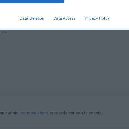
Data Deletion
Data Access
Privacy Policy
2009
una cuenta,
conecta ahora
para publicar con tu cuenta.