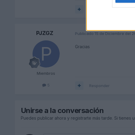
Responder
PJZGZ
Publicado
15 de Diciembre del 
Gracias
Miembros
5
Responder
Unirse a la conversación
Puedes publicar ahora y registrarte más tarde. Si tienes 