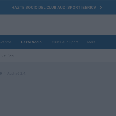
HAZTE SOCIO DEL CLUB AUDI SPORT IBERICA
eventos
Hazte Socio!
Clubs AudiSport
More
 del foro
1)
Audi a6 2.4.