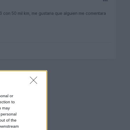
6 con 50 mil km, me gustaria que alguien me comentara
sonal or
ection to
ou may
 personal
out of the
 downstream