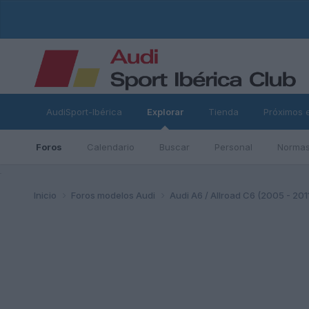
AudiSport-Ibérica
Explorar
Tienda
Próximos 
Foros
Calendario
Buscar
Personal
Normas
ad
Inicio
Foros modelos Audi
Audi A6 / Allroad C6 (2005 - 201