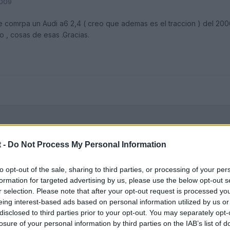
2009
e comrpa un Audi a6 2,4 ( creo que ademas es el traccion ) del 200
o , cosas de esas .Gracias.
 -
Do Not Process My Personal Information
to opt-out of the sale, sharing to third parties, or processing of your per
formation for targeted advertising by us, please use the below opt-out s
r selection. Please note that after your opt-out request is processed y
eing interest-based ads based on personal information utilized by us or
disclosed to third parties prior to your opt-out. You may separately opt-
losure of your personal information by third parties on the IAB’s list of