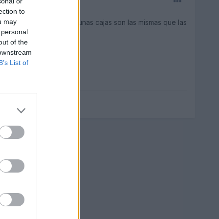
sonal or
ection to
ou may
demas he visto que algunas cajas son las mismas que las
 personal
out of the
 downstream
B’s List of