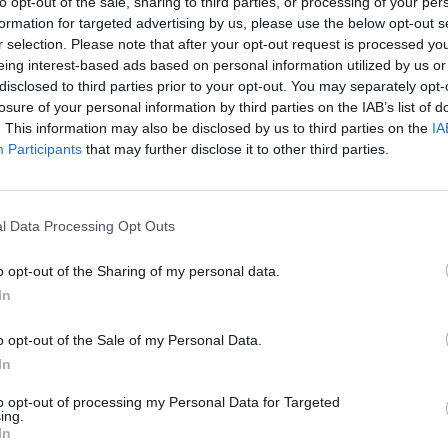
to opt-out of the sale, sharing to third parties, or processing of your per
2009
formation for targeted advertising by us, please use the below opt-out s
r selection. Please note that after your opt-out request is processed y
 de una pagina que he encontrado que venden todo tipo de leds y a
eing interest-based ads based on personal information utilized by us or
la y ya me decis cosas un saludo
disclosed to third parties prior to your opt-out. You may separately opt-
products.dx/category.799~page.7
losure of your personal information by third parties on the IAB’s list of
. This information may also be disclosed by us to third parties on the
IA
Participants
that may further disclose it to other third parties.
l Data Processing Opt Outs
o opt-out of the Sharing of my personal data.
In
o opt-out of the Sale of my Personal Data.
In
to opt-out of processing my Personal Data for Targeted
ing.
In