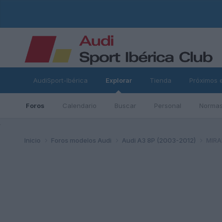
AudiSport-Ibérica
Explorar
Tienda
Próximos 
Foros
Calendario
Buscar
Personal
Normas
ad
Inicio
Foros modelos Audi
Audi A3 8P (2003-2012)
MIRAR