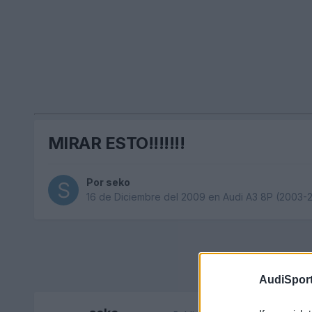
MIRAR ESTO!!!!!!!
Por
seko
16 de Diciembre del 2009
en
Audi A3 8P (2003-
AudiSport