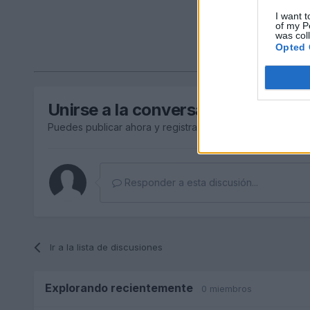
I want t
of my P
was col
Opted 
Unirse a la conversación
Puedes publicar ahora y registrarte más tarde. Si tienes 
Responder a esta discusión...
Ir a la lista de discusiones
Explorando recientemente
0 miembros