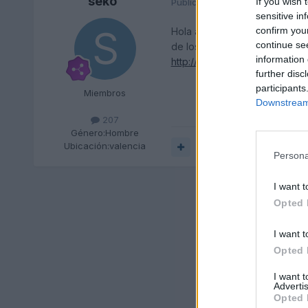
seko
If you wish 
Publicado
16 de Diciembre del 
sensitive in
confirm you
Hola aqui os pongo el enlace
continue se
de los led de well-done mirar
information 
http://www.dealextreme.com/
further disc
participants
Miembros
Downstream 
207
Género:
Hombre
Ubicación:
valencia
Responder
Persona
I want t
Opted 
I want t
Opted 
I want 
Advertis
Opted 