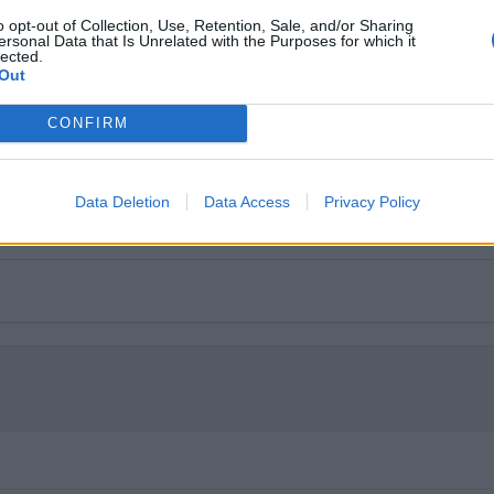
o opt-out of Collection, Use, Retention, Sale, and/or Sharing
ersonal Data that Is Unrelated with the Purposes for which it
lected.
Out
CONFIRM
Data Deletion
Data Access
Privacy Policy
una cuenta,
conecta ahora
para publicar con tu cuenta.