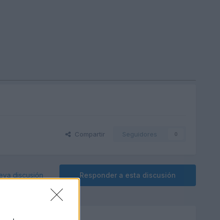
Compartir
Seguidores
0
eva discusión
Responder a esta discusión