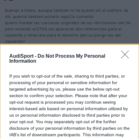
Buenas a todos, aunque tambien lo he puesto en el subforo de
A4, querría tambien ponerlo aquí.Os comento:
quiero instalar las carcasas originales de los retrovisores del S4,
pero mirando el ETKA me aparecen dos referencias para el
izquierdo y otras dos para el derecho (ahí os pongo las del
izquierdo?
8E0857507 C 3Q7
8E0857507 D 3Q7
AudiSport -
Do Not Process My Personal
Information
Mi pregunta es ¿Que diferencia hay entre uno y otro, es decir
If you wish to opt-out of the sale, sharing to third parties, or
entre la letra C y D?
processing of your personal or sensitive information for
Cuales llevais vosotros?
targeted advertising by us, please use the below opt-out
A ver si alguna alma caritativa me puede aclarar el asunto.
section to confirm your selection. Please note that after your
Muchas gracias a todos y que paseis buenas fiestas
opt-out request is processed you may continue seeing
interest-based ads based on personal information utilized by
us or personal information disclosed to third parties prior to
Responder
your opt-out. You may separately opt-out of the further
disclosure of your personal information by third parties on the
IAB’s list of downstream participants. This information may