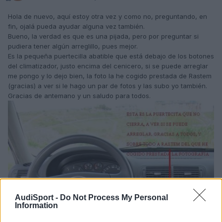
Hola de nuevo, aquí estoy otra vez y como no, preguntando, en
fin, ojalá pueda ayudar alguna vez también.
Bueno, la verdad es que es una pijada, pero por preguntar si
pudiera tener algún arreglillo, pues mejor.
Es la pequeña puertecilla abatible que está debajo de los botones
del climatizador, justo encima del cenicero, si se puede arreglar
me pongo y lo dejo bien, la foto la he cogido prestada de Rastem
(gracias) a ver si le hago un par de fotos y las subo yo también.
Gracias de antemano y un saludo para todos.
AudiSport -
Do Not Process My Personal
Information