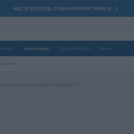
HAZTE SOCIO DEL CLUB AUDI SPORT IBERICA
eventos
Hazte Socio!
Clubs AudiSport
More
 del foro
o para s4 b5 biturbo, DONDE COMPRARLO?