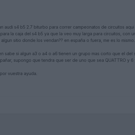
n audi s4 b5 2.7 biturbo para correr campeonatos de circuitos aqu
ara la caja del s4 b5 ya que la veo muy larga para circuitos, con 
s algun sitio donde los vendan?? en españa o fuera, me es lo mismo...
en sabe si algun a3 o a4 o a6 tienen un grupo mas corto que el del 
pañar, supongo que tendra que ser de uno que sea QUATTRO y 6 
por vuestra ayuda.