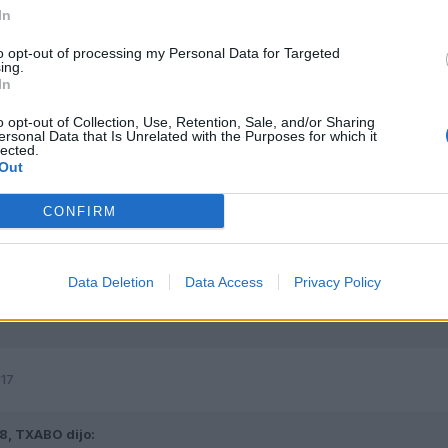
In
to opt-out of processing my Personal Data for Targeted
ing.
In
o opt-out of Collection, Use, Retention, Sale, and/or Sharing
 resulta raro que nadie sepa sobre este tema.... jejeejej
ersonal Data that Is Unrelated with the Purposes for which it
lected.
Out
CONFIRM
Data Deletion
Data Access
Privacy Policy
017
38,
TXABO
dijo: