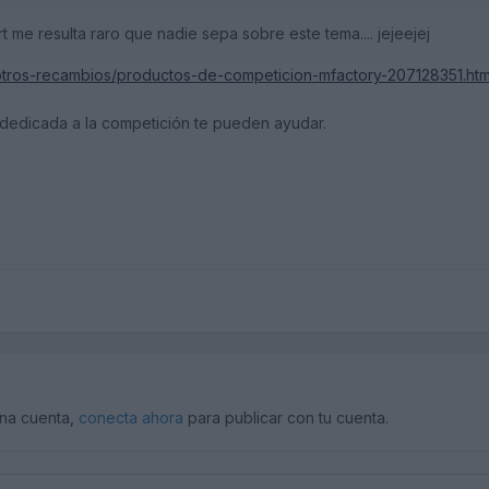
 me resulta raro que nadie sepa sobre este tema.... jejeejej
/otros-recambios/productos-de-competicion-mfactory-207128351.ht
 dedicada a la competición te pueden ayudar.
una cuenta,
conecta ahora
para publicar con tu cuenta.