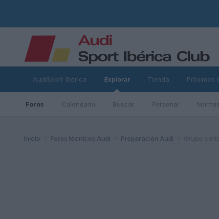
AudiSport-Ibérica
Explorar
Tienda
Próximos 
Foros
Calendario
Buscar
Personal
Normas
ad
Inicio
Foros técnicos Audi
Preparación Audi
Grupo cort