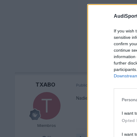
AudiSport
If you wish 
sensitive in
confirm you
continue se
information 
further disc
participants
Downstream 
TXABO
Publicado
24 de Mayo del 2010
Nadie sabe??
Persona
I want t
Opted 
Miembros
I want t