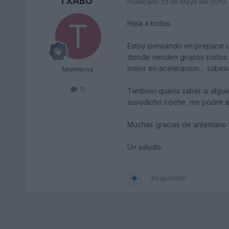
TXABO
Publicado
23 de Mayo del 2010
Hola a todos.
Estoy pensando en preparar u
donde venden grupos cortos p
mejor en aceleracion.... sabei
Miembros
10
Tambien queria saber si algui
susodicho coche, me podre a
Muchas gracias de antemano 
Un saludo.
Responder