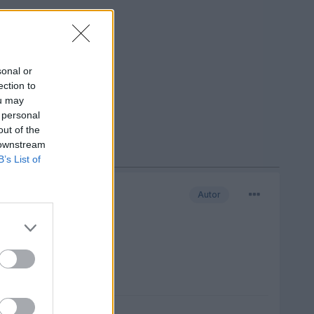
sonal or
ection to
ou may
 personal
out of the
 downstream
B’s List of
Autor