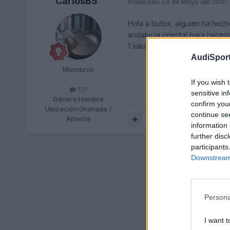
CarlosB5
Publicado
24 de Mayo del 2010
Hola a todos, alguien ha hecho
andalucía oriental para hacerla
1 saludo a todos!
AudiSport
Miembros
If you wish 
121
sensitive in
Género:
Hombre
confirm you
Ubicación:
Granada /
continue se
Almería
Responder
information 
further disc
participants
Downstream 
Persona
I want t