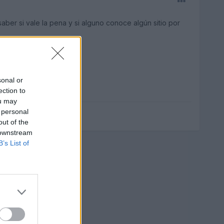
aber si vale la pena y si alguno conoce algún sitio por
sonal or
ection to
ou may
 personal
out of the
 downstream
B’s List of