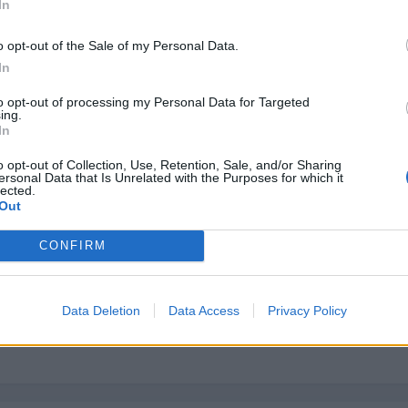
In
o opt-out of the Sale of my Personal Data.
In
to opt-out of processing my Personal Data for Targeted
ing.
In
o opt-out of Collection, Use, Retention, Sale, and/or Sharing
ersonal Data that Is Unrelated with the Purposes for which it
e se le pueden llegar a sacar hasta 35 cv... creeis que podría vale
lected.
Out
CONFIRM
Data Deletion
Data Access
Privacy Policy