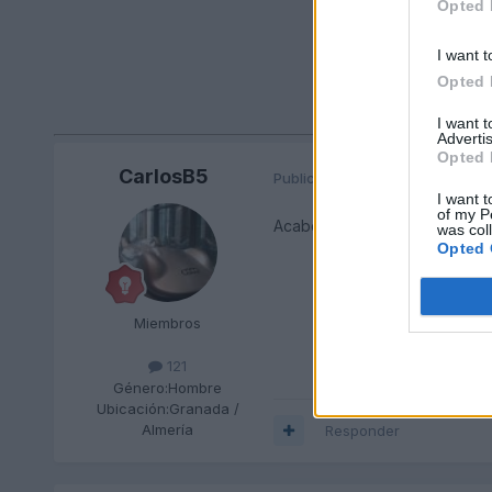
Opted 
I want t
Opted 
I want 
Advertis
Opted 
CarlosB5
Publicado
24 de Mayo del 2010
I want t
of my P
Acabo de ver en una página qu
was col
Opted 
Miembros
121
Género:
Hombre
Ubicación:
Granada /
Almería
Responder