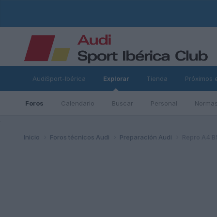
AudiSport-Ibérica
Explorar
Tienda
Próximos 
Foros
Calendario
Buscar
Personal
Normas
ad
Inicio
Foros técnicos Audi
Preparación Audi
Repro A4 B