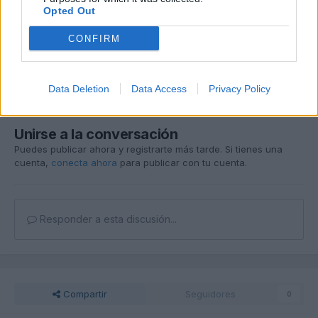
Opted Out
CONFIRM
Data Deletion
Data Access
Privacy Policy
Unirse a la conversación
Puedes publicar ahora y registrarte más tarde. Si tienes una
cuenta,
conecta ahora
para publicar con tu cuenta.
Responder a esta discusión...
Compartir
Seguidores
0