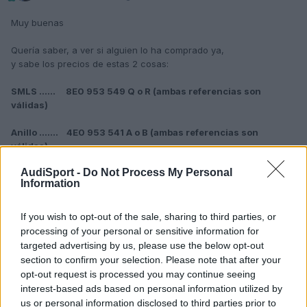
Muy buenas
Quería saber, a ver si alguien lo ha comprado ya,
y sabe los precios de estas 2 cosas:
SMLS …… 8E0 953 549 Q o R (ambas referencias son
válidas)
Anillo ……. 4E0 953 541 A o B (ambas referencias son
válidas)
Son necesarias para poder instalar un volante multifunción en un
AudiSport -
Do Not Process My Personal
A4 B7, para modelo
Information
volante nuevo de Audi: este:
If you wish to opt-out of the sale, sharing to third parties, or
Ya que el anillo del Airbag y el Slms no son compatibles con el
processing of your personal or sensitive information for
que lleva de serie...
targeted advertising by us, please use the below opt-out
section to confirm your selection. Please note that after your
Gracias por adelantado
opt-out request is processed you may continue seeing
interest-based ads based on personal information utilized by
salu2
us or personal information disclosed to third parties prior to