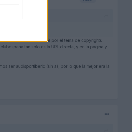
) nos las cerraron en 2008 por el tema de copyrights
clubespana tan solo es la URL directa, y en la pagina y
s ser audisportiberic (sin a), por lo que la mejor era la