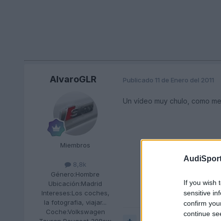
AlvaroGLR
Publicado
11 de Enero del 2011
Un vídeo muy chulo, como me 
Miembros
AudiSport
8,8k
Género:
Hombre
If you wish 
Ubicación:
Madrid
sensitive in
Intereses:
Los coches,
la fotografia, viajar...
confirm you
Coche:
Volkswagen
continue se
Touran Peugeot 308sw