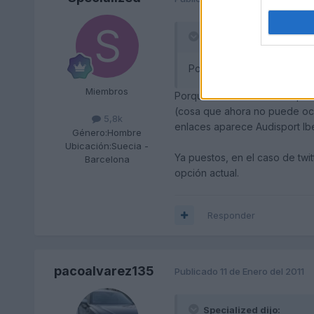
pacoalvarez135 dijo:
Porque es audiclubespan
Miembros
Porque la cuenta de audisport
(cosa que ahora no puede ocurr
5,8k
enlaces aparece Audisport Ibé
Género:
Hombre
Ubicación:
Suecia -
Ya puestos, en el caso de twit
Barcelona
opción actual.
Responder
pacoalvarez135
Publicado
11 de Enero del 2011
Specialized dijo: