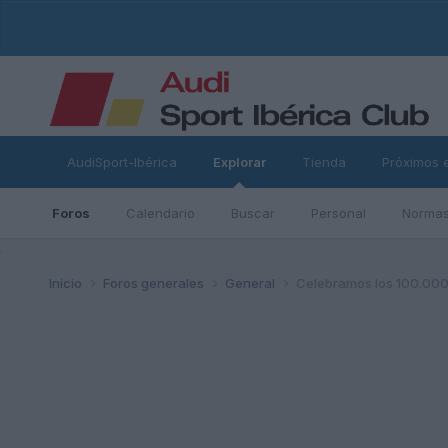
AudiSport-Ibérica
Explorar
Tienda
Próximos 
Foros
Calendario
Buscar
Personal
Normas
ad
Inicio
Foros generales
General
Celebramos los 100.000 