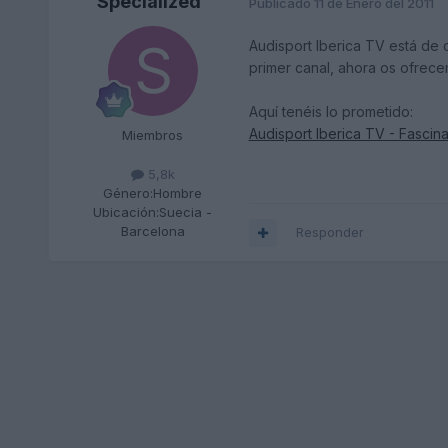
Specialized
Publicado
11 de Enero del 2011
Audisport Iberica TV está de 
primer canal, ahora os ofrec
Aquí tenéis lo prometido:
Audisport Iberica TV - Fascina
Miembros
5,8k
Género:
Hombre
Ubicación:
Suecia -
Barcelona
Responder