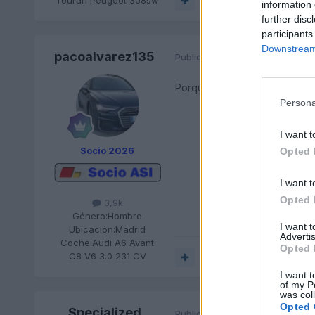
Responder
information 
further disc
participants
Downstream 
pacoalvarez135
Publicado
11 de Enero del 2011
Porque es audiclubespana??
Persona
I want t
Socio 2026
Opted 
I want t
Opted 
3,9k
Género:
Hombre
I want 
Ubicación:
Madrid
Advertis
Coche:
Audi A6 Avant
Opted 
C8 V6 3.0 231 CV
Responder
I want t
of my P
was col
Opted 
Specialized
Publicado
11 de Enero del 2011