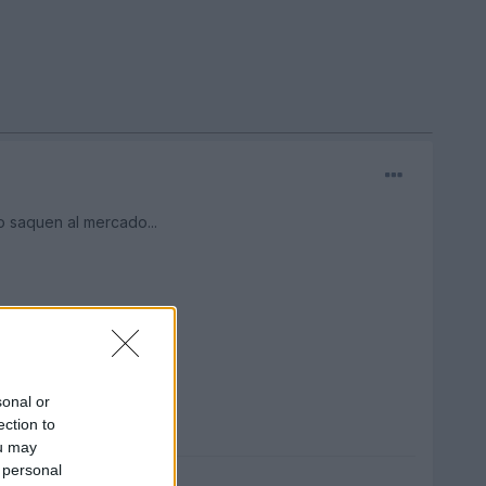
 saquen al mercado...
sonal or
ection to
ou may
 personal