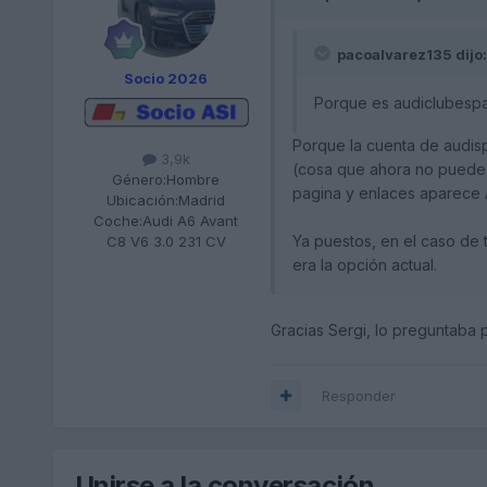
pacoalvarez135 dijo:
Socio 2026
Porque es audiclubesp
Porque la cuenta de audisp
3,9k
(cosa que ahora no puede oc
Género:
Hombre
pagina y enlaces aparece A
Ubicación:
Madrid
Coche:
Audi A6 Avant
Ya puestos, en el caso de t
C8 V6 3.0 231 CV
era la opción actual.
Gracias Sergi, lo preguntaba 
Responder
Unirse a la conversación