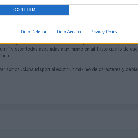
CONFIRM
a??
Data Deletion
Data Access
Privacy Policy
iberica y diversas de sus variantes (incluyendo mi cuenta personal
ir) y estar todas asociadas a un mismo email. Fijate que lo de audi
rica.
ter somos /clubaudisport al existir un máximo de caracteres y debíamo