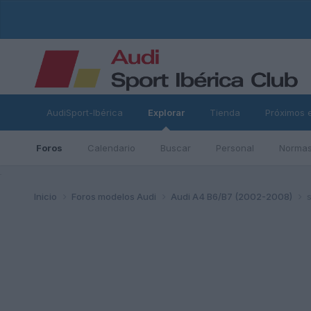
AudiSport-Ibérica
Explorar
Tienda
Próximos 
Foros
Calendario
Buscar
Personal
Normas
ad
Inicio
Foros modelos Audi
Audi A4 B6/B7 (2002-2008)