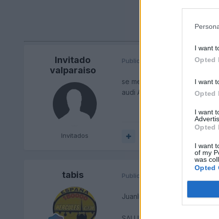
Persona
I want t
Invitado
Opted 
Publicado
21 de Febrero del 20
valparaiso
se me ha encendido una luz en
I want t
audi A4 2.5 tdi en pdf muchas
Opted 
I want 
Advertis
Opted 
Invitados
Responder
I want t
of my P
was col
Opted 
tabis
Publicado
22 de Febrero del 20
Juanluisvg tiene razon, ese si
SALUDOS DESDE KYRGUISTAN!