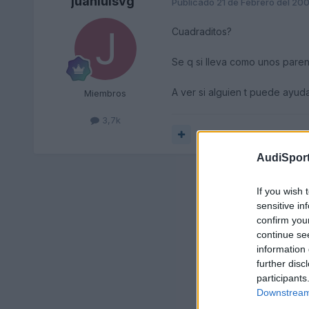
juanluisvg
Publicado
21 de Febrero del 20
Cuadraditos?
Se q si lleva como unos parente
A ver si alguien t puede ayudar
Miembros
3,7k
Responder
AudiSport
If you wish 
sensitive in
confirm you
continue se
information 
further disc
participants
Downstream 