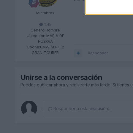
Miembros
1,4k
Género:
Hombre
Ubicación:
MARIA DE
HUERVA
Coche:
BMW SERIE 2
GRAN TOURER
Responder
Unirse a la conversación
Puedes publicar ahora y registrarte más tarde. Si tienes 
Responder a esta discusión...