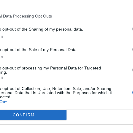
l Data Processing Opt Outs
o opt-out of the Sharing of my personal data.
In
05
 el salpicadero que el simbolo es redondo con 3 cuadraditos a cada
o opt-out of the Sale of my Personal Data.
 gracias
In
to opt-out of processing my Personal Data for Targeted
ing.
In
o opt-out of Collection, Use, Retention, Sale, and/or Sharing
ersonal Data that Is Unrelated with the Purposes for which it
lected.
Out
05
CONFIRM
mbolo representa bien las pastillas de freno o el liquido de frenos
!!!