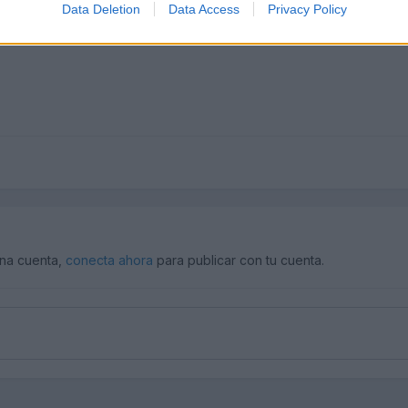
Data Deletion
Data Access
Privacy Policy
una cuenta,
conecta ahora
para publicar con tu cuenta.