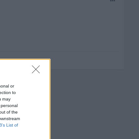
sonal or
ection to
ou may
 personal
out of the
 downstream
B’s List of