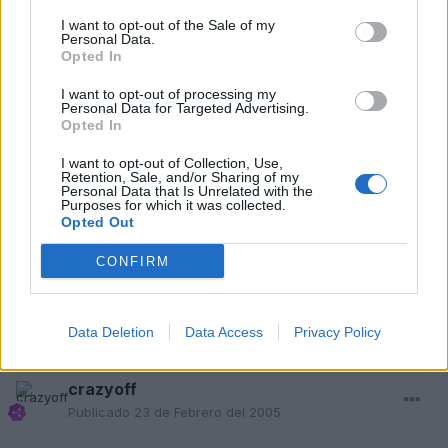
I want to opt-out of the Sale of my
un saludo!!!
Personal Data.
Opted In
I want to opt-out of processing my
Responder
Personal Data for Targeted Advertising.
Opted In
I want to opt-out of Collection, Use,
Retention, Sale, and/or Sharing of my
Vampiro_A3
Personal Data that Is Unrelated with the
Publicado
23 de Febrero del 2005
Purposes for which it was collected.
Opted Out
Exactamente es como actua el ABS asi que tranquilo!!
CONFIRM
Responder
Data Deletion
Data Access
Privacy Policy
crazyoff
Publicado
23 de Febrero del 2005