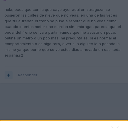
hola, pues que con la que cayo ayer aqui en zaragoza, se
pusieron las calles de nieve que no veas, en una de las veces
que fui a frenar, el freno se puso a rebotar que no veas como
cuando intentas meter una marcha sin embragar, parecia que el
pedal del freno se iva a partir, vamos que me asuste un poco,
patine un metro o un pco mas, mi pregunta es, si es normal el
comportamiento o es algo raro, a ver si a alguien le a pasado lo
mismo ya que por lo que se ve estos dias a nevado en casi toda
españa.s2
Responder