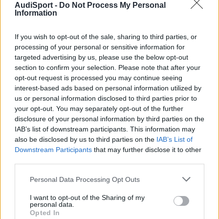
AudiSport -
Do Not Process My Personal
Information
If you wish to opt-out of the sale, sharing to third parties, or
processing of your personal or sensitive information for
targeted advertising by us, please use the below opt-out
section to confirm your selection. Please note that after your
opt-out request is processed you may continue seeing
interest-based ads based on personal information utilized by
us or personal information disclosed to third parties prior to
your opt-out. You may separately opt-out of the further
disclosure of your personal information by third parties on the
IAB’s list of downstream participants. This information may
also be disclosed by us to third parties on the
IAB’s List of
Downstream Participants
that may further disclose it to other
third parties.
Jorcri
Personal Data Processing Opt Outs
Publicado
23 de Febrero del 2005
I want to opt-out of the Sharing of my
personal data.
hola, si es normal, te patinaria al frenar y se metio el ABS a saco,
Opted In
es como si apretases/soltases el freno muy rapido con fuerza.