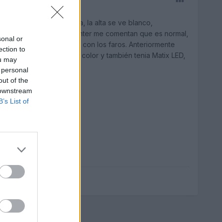
o, pero al poner la alta, la alta se ve blanco,
 mas les pasa? En Audi Center me comentan que es normal,
sonal or
y que no hay nada malo con los faros. Anteriormente
ection to
a ni note ese cambio de color y también tenia Matix LED,
ou may
 personal
out of the
 downstream
B’s List of