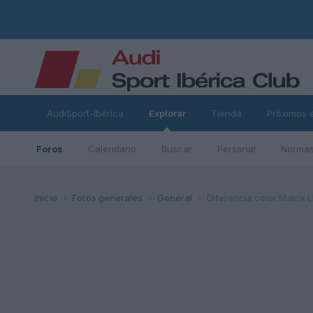
AudiSport-Ibérica
Explorar
Tienda
Próximos 
Foros
Calendario
Buscar
Personal
Normas
ad
Inicio
Foros generales
General
Diferencia color Matrix L