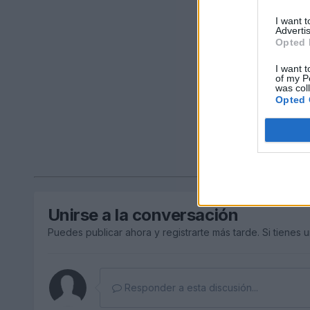
I want 
Advertis
Opted 
I want t
of my P
was col
Opted 
Unirse a la conversación
Puedes publicar ahora y registrarte más tarde. Si tienes 
Responder a esta discusión...