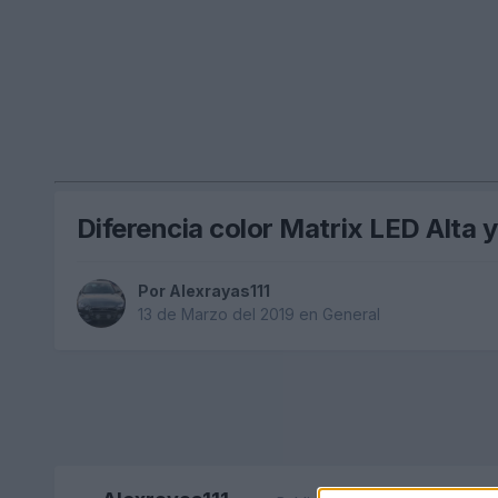
Diferencia color Matrix LED Alta y
Por
Alexrayas111
13 de Marzo del 2019
en
General