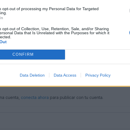
to opt-out of processing my Personal Data for Targeted
ing.
In
o opt-out of Collection, Use, Retention, Sale, and/or Sharing
ersonal Data that Is Unrelated with the Purposes for which it
lected.
Out
CONFIRM
Data Deletion
Data Access
Privacy Policy
una cuenta,
conecta ahora
para publicar con tu cuenta.