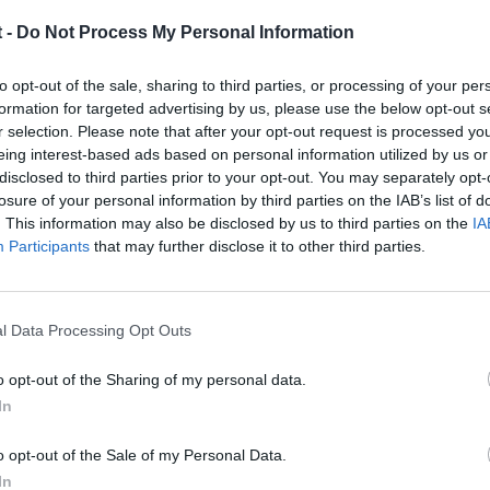
 -
Do Not Process My Personal Information
a (SQ5 2019) que el LED en Baja es ve blanco, ligeramente amarillent
y notorio que los colores sean diferentes pero se nota, a alguien
to opt-out of the sale, sharing to third parties, or processing of your per
ión del faro es de Octubre 2018, entonces me dicen que es normal 
formation for targeted advertising by us, please use the below opt-out s
or eso que me di cuenta del cambio de color, ya que esa Q5 no teni
r selection. Please note that after your opt-out request is processed y
ado algo distinto?
eing interest-based ads based on personal information utilized by us or
disclosed to third parties prior to your opt-out. You may separately opt-
losure of your personal information by third parties on the IAB’s list of
. This information may also be disclosed by us to third parties on the
IA
Participants
that may further disclose it to other third parties.
l Data Processing Opt Outs
o opt-out of the Sharing of my personal data.
In
o opt-out of the Sale of my Personal Data.
In