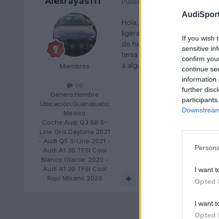
Alexrayas111
Publicado
13 de Marzo del 2019
AudiSport
Hola, he notado en mi camionet
ligeramente azulado, no es mu
If you wish 
de hecho la fecha de Producc
sensitive in
tenia una Audi Q5 2018 y es p
confirm you
a alguien mas le pasa o ha not
Miembros
continue se
information 
98
further disc
Género:
Hombre
participants
Ubicación:
Guanajuato;
Downstream 
Mexico
Coche:
Audi Q3 SB S-
Line Gris Daytona 2021
- Audi Q5 S-Line 2021 -
Persona
Audi A1 30 TFSI Cool
Blanco Glaciar 2020 -
Audi A1 30 TFSI Cool
I want t
Rojo Misano 2020
Responder
Opted 
I want t
Opted 