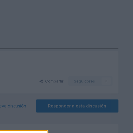
Compartir
Seguidores
0
eva discusión
Responder a esta discusión