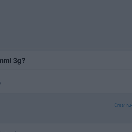
 mmi 3g?
)
Crear nu