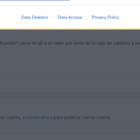
Data Deletion
Data Access
Privacy Policy
ficación? Llevé mi q5 a un taller por tema de la caja de cambios y 
una cuenta,
conecta ahora
para publicar con tu cuenta.