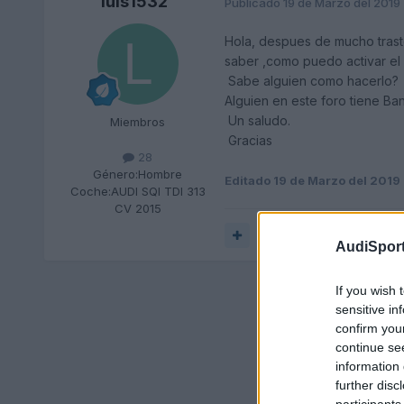
luis1532
Publicado
19 de Marzo del 2019
Hola, despues de mucho trast
saber ,como puedo activar el
Sabe alguien como hacerlo?
Alguien en este foro tiene Ba
Un saludo.
Miembros
Gracias
28
Género:
Hombre
Editado
19 de Marzo del 2019
Coche:
AUDI SQI TDI 313
CV 2015
Responder
AudiSport
If you wish 
sensitive in
confirm you
continue se
information 
further disc
participants