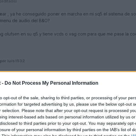
(editado)
ear , ya he conseguido poner en marcha en mi sq5 el sistema de 
 menu de audio del B&O?
ng olufsen en su q5 y tiene vcds o vag com para que me pase la co
por luis1532
 -
Do Not Process My Personal Information
to opt-out of the sale, sharing to third parties, or processing of your per
formation for targeted advertising by us, please use the below opt-out s
r selection. Please note that after your opt-out request is processed y
eing interest-based ads based on personal information utilized by us or
disclosed to third parties prior to your opt-out. You may separately opt-
losure of your personal information by third parties on the IAB’s list of
. This information may also be disclosed by us to third parties on the
IA