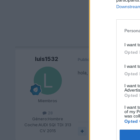
Downstream 
Persona
I want t
Opted 
luis1532
Publicado
24 de Marzo del 2019
I want t
hola, como nadie lo hace me a
Opted 
I want 
Advertis
Opted 
Miembros
I want t
of my P
28
was col
Género:
Hombre
Opted 
Coche:
AUDI SQI TDI 313
CV 2015
Responder