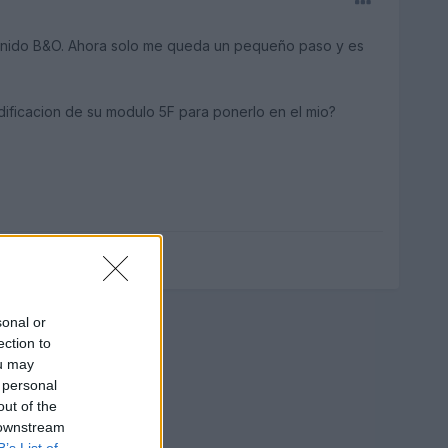
sonido B&O. Ahora solo me queda un pequeño paso y es
dificacion de su modulo 5F para ponerlo en el mio?
sonal or
ection to
ou may
 personal
out of the
 downstream
B’s List of