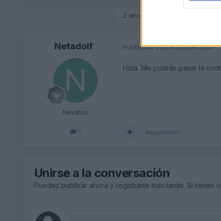
2 años más tarde...
Netadolf
Publicado
2 de Mayo del 2021
Hola. Me podrás pasar la codi
Novatos
1
Responder
Unirse a la conversación
Puedes publicar ahora y registrarte más tarde. Si tienes 