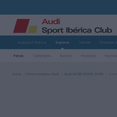
AudiSport-Ibérica
Explorar
Tienda
Próximos 
Foros
Calendario
Buscar
Personal
Normas
ad
Inicio
Foros modelos Audi
Audi Q5 8R (2008-2016)
Como