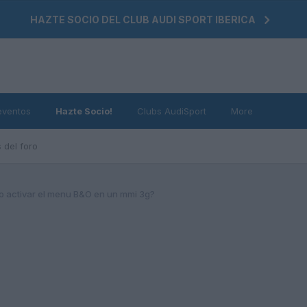
HAZTE SOCIO DEL CLUB AUDI SPORT IBERICA
eventos
Hazte Socio!
Clubs AudiSport
More
 del foro
 activar el menu B&O en un mmi 3g?