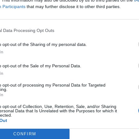
Participants
that may further disclose it to other third parties.
l Data Processing Opt Outs
o opt-out of the Sharing of my personal data.
In
o opt-out of the Sale of my Personal Data.
utocontesto yo. ya he conseguido la codificacion correcta y ya fun
In
to opt-out of processing my Personal Data for Targeted
ing.
In
o opt-out of Collection, Use, Retention, Sale, and/or Sharing
ersonal Data that Is Unrelated with the Purposes for which it
lected.
Out
CONFIRM