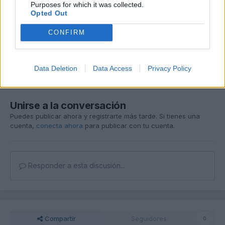
Purposes for which it was collected.
Opted Out
CONFIRM
Data Deletion
Data Access
Privacy Policy
Unirse a la conversación
Puedes publicar ahora y registrarte más tarde. Si tienes una
cuenta,
conecta ahora
para publicar con tu cuenta.
Responder a esta discusión...
Compartir
Seguidores
0