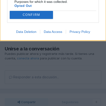
Purposes for which it was collected.
Opted Out
CONFIRM
Data Deletion
Data Access
Privacy Policy
Unirse a la conversación
Puedes publicar ahora y registrarte más tarde. Si tienes una
cuenta,
conecta ahora
para publicar con tu cuenta.
Responder a esta discusión...
Compartir
Seguidores
0