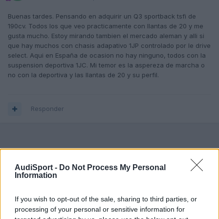
Buenas tardes. Pensando en adquirir un Q3 sportback tsfi de
190cv. Todos los que veo practicamente con llantas de 20 y me
gusta mucho. Estoy mirando tambien el mercado aleman y alli si
que hay muchos con chasis adapativo 1JP controlado por le drive
select. Aqui en España de ocasion no hay ninguno, todos con la
suspension deportiva 1JC. Mi temor es la aspereza de marcha o
no con la deportiva y las llantas de 20 y su perfil.
Responder
AudiSport -
Do Not Process My Personal
Information
If you wish to opt-out of the sale, sharing to third parties, or
processing of your personal or sensitive information for