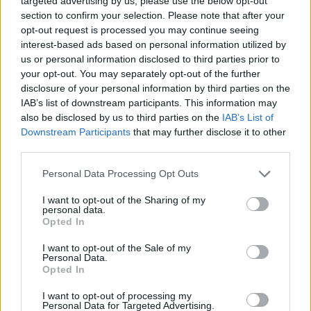
targeted advertising by us, please use the below opt-out
section to confirm your selection. Please note that after your
opt-out request is processed you may continue seeing
interest-based ads based on personal information utilized by
us or personal information disclosed to third parties prior to
your opt-out. You may separately opt-out of the further
disclosure of your personal information by third parties on the
IAB’s list of downstream participants. This information may
also be disclosed by us to third parties on the
IAB’s List of
Downstream Participants
that may further disclose it to other
third parties.
Personal Data Processing Opt Outs
I want to opt-out of the Sharing of my
personal data.
jespgue
Opted In
Publicado
25 de Septiembre del 2024
I want to opt-out of the Sale of my
Personal Data.
Ampliando, si la suspensión con regulación damper control va
Opted In
junto con el audi drive select, se designa con el código PDE.
I want to opt-out of processing my
En 25/9/2024 a las 9:57,
jespgue
dijo:
Personal Data for Targeted Advertising.