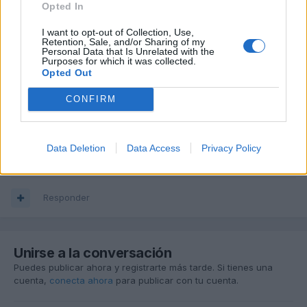
Opted In
I want to opt-out of Collection, Use,
Retention, Sale, and/or Sharing of my
Personal Data that Is Unrelated with the
Purposes for which it was collected.
Opted Out
CONFIRM
Naval7
Publicado
3 de Noviembre del 2024
Data Deletion
Data Access
Privacy Policy
Nadie sabe nada??
Responder
Unirse a la conversación
Puedes publicar ahora y registrarte más tarde. Si tienes una
cuenta,
conecta ahora
para publicar con tu cuenta.