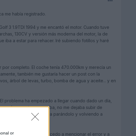
a me había registrado.
Golf 3 1.9TDI 1994 y me encantó el motor. Cuando tuve
chas, 130CV y versión más moderna del motor, la de
iba a estar para rehacer. Iré subiendo fotillos y haré
or por completo. El coche tenía 470.000km y merecía un
tamente, también me gustaría hacer un post con la
evos, árbol de levas, turbo, bomba de agua y aceite... y en
 El problema ha empezado a llegar cuando dado un día,
 que de repente se capaba, no me dejaba subir de
 Al principio lo solventaba parándolo y volviendo a
sonal or
limp mode. Dicho esto, procedo a mencionar el error y a