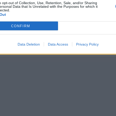
o opt-out of Collection, Use, Retention, Sale, and/or Sharing
ersonal Data that Is Unrelated with the Purposes for which it
l turbo es de 2,4 bares.
lected.
Out
as e iré ampliando, pero esto es de momento lo que tengo... ojalá
CONFIRM
oder aportar yo también a partir de ahora.
Data Deletion
Data Access
Privacy Policy