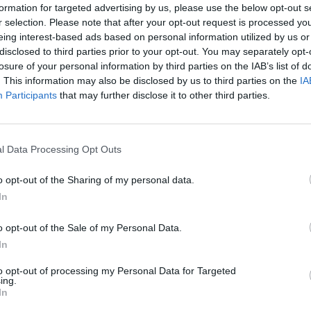
formation for targeted advertising by us, please use the below opt-out s
 he probado y que no han dado resultado. De esto hace 6 meses y 
r selection. Please note that after your opt-out request is processed y
eing interest-based ads based on personal information utilized by us or
disclosed to third parties prior to your opt-out. You may separately opt-
rol
losure of your personal information by third parties on the IAB’s list of
Deviation - Intermittent
. This information may also be disclosed by us to third parties on the
IA
Participants
that may further disclose it to other third parties.
efiere a que no llega a la presión suficiente en el circuito de entr
guientes cosas, en este orden. Todas con el mismo resultado,
limp 
l Data Processing Opt Outs
o opt-out of the Sharing of my personal data.
Lo pedí a tienda de recambios, probé con el nuevo y, visto que el re
In
lvulas N75 de orden (devueltas a orden original).
metría con VAGCOM. La varilla se mueve con normalidad.
o opt-out of the Sale of my Personal Data.
uina de humo. Hacia el intake del motor detecté una fuga en una jun
In
or la rueda izquierda (admisión). Lo di por correcto.
ímetro y andado con él.
to opt-out of processing my Personal Data for Targeted
ing.
In