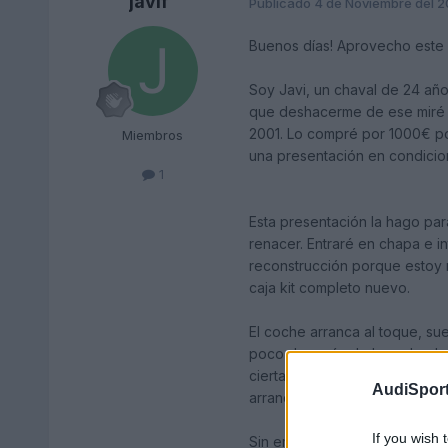
javif
Publicado
4 de Noviembre del 
Buenos días! Aprovecho este 
Soy Javi, un chaval de 24 año
que deshacerme de ese miré a
2001. Lo compré por 1000€ por
Miembros
una presentación en condicio
1
Esta presentación la hago para
renacer. Entraré en chapa e i
reconstrucción porque estoy mu
caja kit completo nuevo.
El coche arranca al toque, s
poco después de hacerle el r
ciertas revoluciones y acabab
AudiSport
arrancar. Así conseguía unos 
If you wish 
Sin embargo, llegó un momento