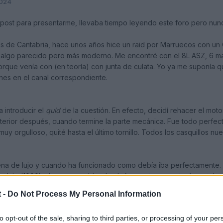
2024
post para presentarme, llevaba tiempo leyendo este foro pero nunc
s de Cantabria, hace unos años hice un raid por Marruecos con un 
lgo parecido pero más moderno. Me encontré con el 8L ASZ, 6 mar
que venía con (en teoría) con junta de culata. Yo ya me suponía que 
nes en el canal correspondiente.
 introducir el
quid
de la cuestión. En efecto, decidí rehacer el mot
nterior después, cuando termine la parte mecánica. Fue todo perfec
y orgulloso, quité hasta el último tornillo. Todos los casquillos nu
uena de lujo y cuando ha funcionado como debía iba perfectamente.
odaje (1000km), en que subiendo algún puerto por autovía, notaba
a subiendo las cuestas a 70 en cuarta. El coche se estaba limitando.
 -
Do Not Process My Personal Information
kilómetros de normalidad.
to opt-out of the sale, sharing to third parties, or processing of your per
 en el que se capó definitivamente. Ya ni al arrancar se salía del 