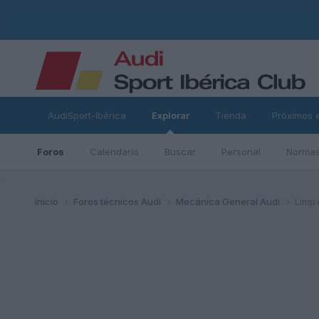
AudiSport-Ibérica
Explorar
Tienda
Próximos 
Foros
Calendario
Buscar
Personal
Normas
ad
Inicio
Foros técnicos Audi
Mecánica General Audi
Limp 