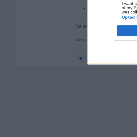
I want t
of my P
La lectura de presión de
was col
Opted 
Se me irán ocurriendo más cos
Gracias de antemano! Espero p
Responder