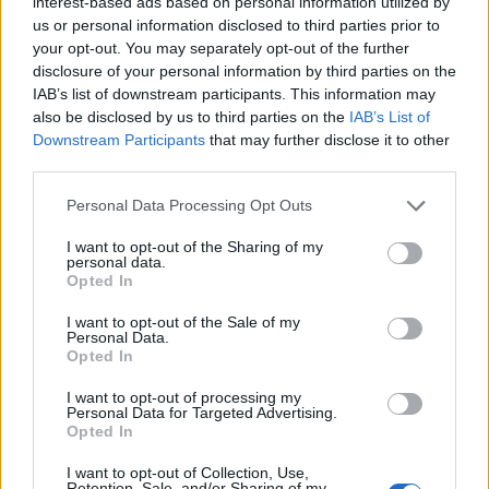
interest-based ads based on personal information utilized by
En 11/11/2024 a las 17:28,
Juliops
dijo:
us or personal information disclosed to third parties prior to
your opt-out. You may separately opt-out of the further
Buenas tardes
disclosure of your personal information by third parties on the
Desde hace unas semanas no me aparece la información
IAB’s list of downstream participants. This information may
del estado del coche. (Si que me aparece la información de
also be disclosed by us to third parties on the
IAB’s List of
otro Audi que tengo)
Downstream Participants
that may further disclose it to other
Me aparece un mensaje indicando: "El servicio no está a su
third parties.
disposición debido a que se ha activado el modo de taller"
Os ha pasado esto a alguno de vosotros?
Personal Data Processing Opt Outs
Gracias
Expand
I want to opt-out of the Sharing of my
personal data.
Hola as conseguido quitarlo a mi me aparece ahora en la app
Opted In
modo taller y no veo nada
I want to opt-out of the Sale of my
Personal Data.
Opted In
Responder
I want to opt-out of processing my
Personal Data for Targeted Advertising.
Opted In
Juliops
I want to opt-out of Collection, Use,
Publicado
10 de Diciembre del 2024
Retention, Sale, and/or Sharing of my