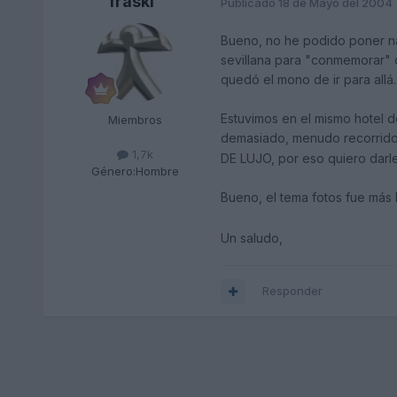
fraski
Publicado
18 de Mayo del 2004
Bueno, no he podido poner na
sevillana para "conmemorar" qu
quedó el mono de ir para allá.
Estuvimos en el mismo hotel de
Miembros
demasiado, menudo recorrido
1,7k
DE LUJO, por eso quiero darle
Género:
Hombre
Bueno, el tema fotos fue más 
Un saludo,
Responder