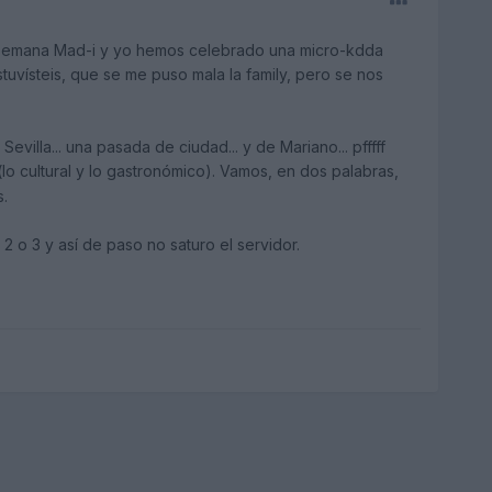
e semana Mad-i y yo hemos celebrado una micro-kdda
tuvísteis, que se me puso mala la family, pero se nos
illa... una pasada de ciudad... y de Mariano... pfffff
lo cultural y lo gastronómico). Vamos, en dos palabras,
.
2 o 3 y así de paso no saturo el servidor.