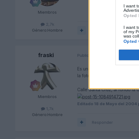
I want 
Advertis
Miembros
Opted 
2,7k
I want t
Género:
Hombre
Responder
of my P
was col
Opted 
fraski
Publicado
18 de Mayo del 2004
Es una pena que la única en q
la fotógrafa... es que estos A6.
Calle Santa Cruz, al fondo la G
Miembros
Editado
18 de Mayo del 2004
1,7k
Género:
Hombre
Responder