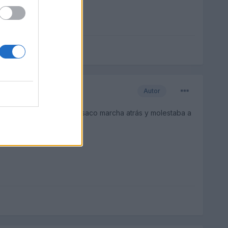
Autor
6 azul estaba dando por saco marcha atrás y molestaba a