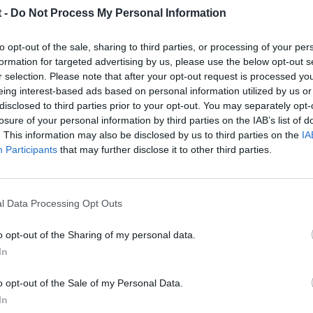
 -
Do Not Process My Personal Information
to opt-out of the sale, sharing to third parties, or processing of your per
formation for targeted advertising by us, please use the below opt-out s
r selection. Please note that after your opt-out request is processed y
dose un TT plataforma B1, la primera que salió antes de lo de "Au
eing interest-based ads based on personal information utilized by us or
disclosed to third parties prior to your opt-out. You may separately opt-
losure of your personal information by third parties on the IAB’s list of
. This information may also be disclosed by us to third parties on the
IA
Participants
that may further disclose it to other third parties.
l Data Processing Opt Outs
o opt-out of the Sharing of my personal data.
In
delo, a parte de ser un fijo ya en este foro
o opt-out of the Sale of my Personal Data.
In
 bien