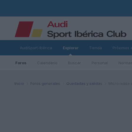
AudiSport-Ibérica
Explorar
Tienda
Próximos 
Foros
Calendario
Buscar
Personal
Normas
ad
Inicio
Foros generales
Quedadas y salidas
Micro-kdda s