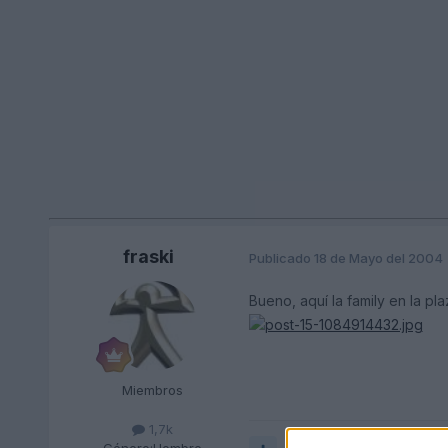
fraski
Publicado
18 de Mayo del 2004
Bueno, aquí la family en la p
Miembros
1,7k