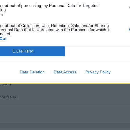
to opt-out of processing my Personal Data for Targeted
ing.
In
o opt-out of Collection, Use, Retention, Sale, and/or Sharing
ersonal Data that Is Unrelated with the Purposes for which it
lected.
Out
CONFIRM
(editado)
ue salimos Mad-i y yo juntos haya salido movida, pero es que un A
..
Data Deletion
Data Access
Privacy Policy
iralda
por fraski