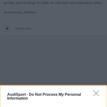
ya digo que no tengo el cable, es mas bien una esperanza :blink:.
Sed buenos, Saludos.
Responder
AudiSport -
Do Not Process My Personal
Information