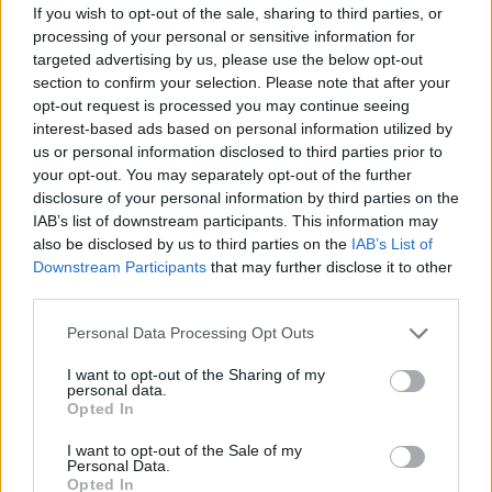
If you wish to opt-out of the sale, sharing to third parties, or
processing of your personal or sensitive information for
targeted advertising by us, please use the below opt-out
section to confirm your selection. Please note that after your
opt-out request is processed you may continue seeing
interest-based ads based on personal information utilized by
us or personal information disclosed to third parties prior to
your opt-out. You may separately opt-out of the further
disclosure of your personal information by third parties on the
IAB’s list of downstream participants. This information may
Pires
also be disclosed by us to third parties on the
IAB’s List of
Publicado
22 de Mayo del 2004
Downstream Participants
that may further disclose it to other
third parties.
Según el sitio web, el interfaz de Jeff Noxon se puede utilizar con
este software para el protocolo ISO 9141.
Personal Data Processing Opt Outs
Mediante este estándar se puede acceder a la verificación y
borrado de errores, así como a la diagnosis de emisión de gases,
I want to opt-out of the Sharing of my
personal data.
pero el protocolo utilizado por el grupo VAG para conectar y
Opted In
programar las distintas unidades de control del coche es
exclusivo (que yo sepa) del Vag-com, además de las máquinas
I want to opt-out of the Sale of my
que emula.
Personal Data.
Opted In