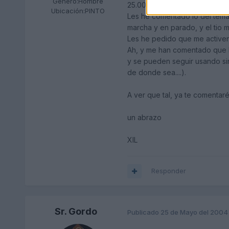
Género:
Hombre
25.000km))
Ubicación:
PINTO
Les he comentado lo del tema
marcha y en parado, y el tio 
Les he pedido que me activen 
Ah, y me han comentado que l
y se pueden seguir usando si
de donde sea....).
A ver que tal, ya te comentaré
un abrazo
XIL
Responder
Sr. Gordo
Publicado
25 de Mayo del 2004