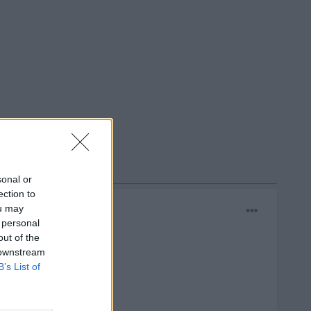
sonal or
ection to
ou may
 personal
out of the
 downstream
B’s List of