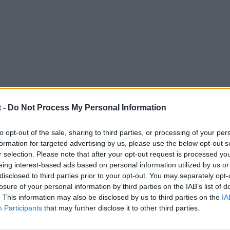
 -
Do Not Process My Personal Information
to opt-out of the sale, sharing to third parties, or processing of your per
formation for targeted advertising by us, please use the below opt-out s
r selection. Please note that after your opt-out request is processed y
eing interest-based ads based on personal information utilized by us or
disclosed to third parties prior to your opt-out. You may separately opt-
losure of your personal information by third parties on the IAB’s list of
. This information may also be disclosed by us to third parties on the
IA
na semana de los 32000km, A3 2.0 TDI
Participants
that may further disclose it to other third parties.
filtros y los limpias (longlife) y creo que nada más...
que no es muy barato, pero creo que podía ser peor)