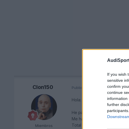
AudiSport
If you wish 
sensitive in
confirm you
Clon150
Publicado
24 de Mayo del 2004
continue se
information 
Hola:
further disc
participants
He pasado la revisión hace u
Downstream 
Me han cambiado el aceite, los 
Total la broma 330 € ( creo 
Miembros