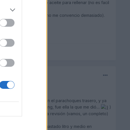
s que levar un litro de aceite para rellenar (no es facil
asa para dar una solución (no me convencio demasiado).
ara arreglar un arañazo en el parachoques trasero, y ya
una columna de un parking, fue ella la que me dió....
)
o que me hagan la primera revisión (vamos, un completo)
utamente normal (me ha gastado litro y medio en