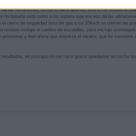
 de las vibraciones, no me lo hace apenas, solo lo he notado un p
me ha tomado nota como si no supiera que era eso de las vibraciones
el cierre de seguridad (eso de que a los 20km/h se cierren las pue
a revisión incluye el cambio de escobillas, pero me han aconsejad
n problema, y mas ahora que empieza el verano, que no conviene ca
 resultados, en principio no me hace gracia quedarme sin coche toda 