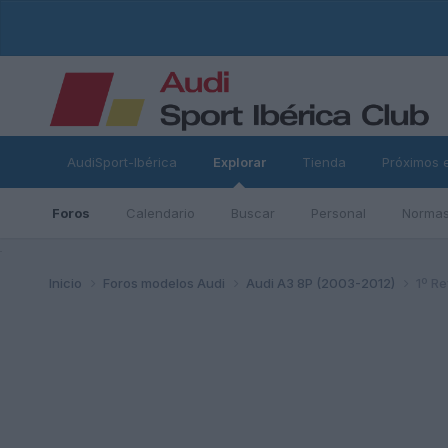
AudiSport-Ibérica
Explorar
Tienda
Próximos 
Foros
Calendario
Buscar
Personal
Normas
ad
Inicio
Foros modelos Audi
Audi A3 8P (2003-2012)
1º Re