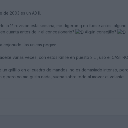
 de 2003 es un A3 II,
e la 1ª revisión esta semana, me digeron q no fuese antes, alguno d
en cuanta antes de ir al concesionario?
Algún consejillo?
a cojonudo, las unicas pegas:
aceite varias veces, con estos Km le eh puesto 2 L , uso el CASTRO
mo un grillillo en el cuadro de mandos, no es demasiado intenso, p
o q pero no me gusta nada, suena sobre todo al mover el volante.