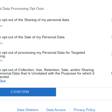
dices me ocurre tambien y me han dicho que es normal, así que tiene
l Data Processing Opt Outs
vibraciones al ralenti y me dijeron que estaban pendientes de la c
pasado en madrid.
o opt-out of the Sharing of my personal data.
In
o opt-out of the Sale of my Personal Data.
In
to opt-out of processing my Personal Data for Targeted
ing.
In
o opt-out of Collection, Use, Retention, Sale, and/or Sharing
ersonal Data that Is Unrelated with the Purposes for which it
lected.
Out
na en el taller por lo mismo, pedi cita hace cosa de mes y medio p
CONFIRM
 el alerón de atrás, un sensor de aparcamiento (el roce me lo hizo 
e le saltó un chinazo, y como tengo 25.000 quilómetros les he dich
e, que me pasa lo mismo que a ti, y me han dicho lo mismo = absol
Data Deletion
Data Access
Privacy Policy