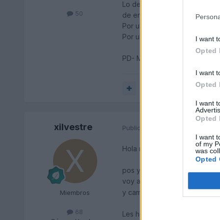
Lo del consumo del aceite que 
50
de encontrar).
Persona
Por ultimo comente lo de las 
Por ultimo decirte que la he 
I want t
Opted 
PD- Me limpiaron el coche
I want t
Opted 
Responder
I want 
Advertis
Opted 
xilvestre
Publicado
24 de Mayo del 2004
I want t
of my P
Hola mu wenas!!!!
was col
Opted 
pos yo lo he dejado esta maña
voy a aprovechar para ponerle
y cambiar un antiniebla que m
Miembros
68
Les he comentado lo del aceit