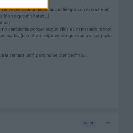
ar de veces cuando llevo mucho tiempo con el coche en
 (no se que me harán....)
rtas)
o no cambiarlas porque según ellos es demasiado pronto
mbiarlas (un detalle, suponiendo que van a sacar pasta
la semana, snif, pero no se pué pedir tó.....
Autor