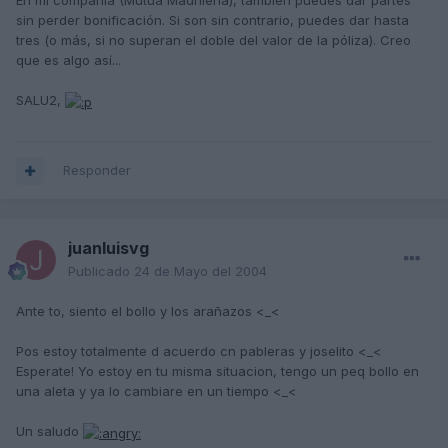
En mi compañía (Mutua Madrileña), también puedes dar partes
sin perder bonificación. Si son sin contrario, puedes dar hasta
tres (o más, si no superan el doble del valor de la póliza). Creo
que es algo así...
SALU2,
Responder
juanluisvg
Publicado
24 de Mayo del 2004
Ante to, siento el bollo y los arañazos <_<
Pos estoy totalmente d acuerdo cn pableras y joselito <_<
Esperate! Yo estoy en tu misma situacion, tengo un peq bollo en
una aleta y ya lo cambiare en un tiempo <_<
Un saludo