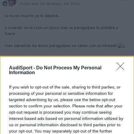
Publicado
24 de Mayo del 2004
si no es mucho yo lo dejaria....
y cuando se te roze un poco mas el paragolpes lo pintaba y
fuera
mas sabiendo ke estos paragolpes se rallan con la mirada!!
salud
AudiSport -
Do Not Process My Personal
Information
Responder
If you wish to opt-out of the sale, sharing to third parties, or
processing of your personal or sensitive information for
targeted advertising by us, please use the below opt-out
section to confirm your selection. Please note that after your
joselito
opt-out request is processed you may continue seeing
Publicado
24 de Mayo del 2004
interest-based ads based on personal information utilized by
us or personal information disclosed to third parties prior to
Comparto la opinion de PABLERA.
your opt-out. You may separately opt-out of the further