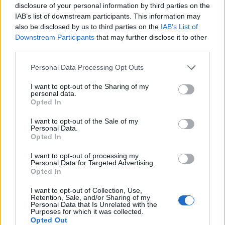
disclosure of your personal information by third parties on the
Esperaria a tener varios roces mas en el parachoques y una vez
IAB’s list of downstream participants. This information may
al año dar un parte para que me lo pinten...
also be disclosed by us to third parties on the
IAB’s List of
Downstream Participants
that may further disclose it to other
Por un parte de pintura basicamente , no creo que te quiten
third parties.
mucha bonificacion , aparte el seguro esta para estas cosas ,
por que si no, lo pones con franquicia y así te ahorras pasta ,
Personal Data Processing Opt Outs
pero si pagas un todo riesgo es para algo.
I want to opt-out of the Sharing of my
Si lo que te bonifican te lo gastas en pagar tu el Roce que te as
personal data.
echo , para que quieres la bonificacion...
Opted In
En fin ese es lo que yo pienso....
I want to opt-out of the Sale of my
Personal Data.
Opted In
© By Joselito
I want to opt-out of processing my
Personal Data for Targeted Advertising.
Opted In
Responder
I want to opt-out of Collection, Use,
Retention, Sale, and/or Sharing of my
Personal Data that Is Unrelated with the
CarlosA4
Purposes for which it was collected.
Opted Out
Publicado
24 de Mayo del 2004