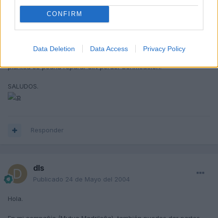
CONFIRM
Hola amigos:
A título informativo, comentaros que en la póliza de seguro de mi
coche (de la compañia AXA), no se pierde bonificación siempre y
Data Deletion
Data Access
Privacy Policy
cuando no haya contrario. Es decir, que en el caso que se
plantea se podría reparar SIN perder bonificación.
SALUDOS.
Responder
dls
Publicado
24 de Mayo del 2004
Hola.