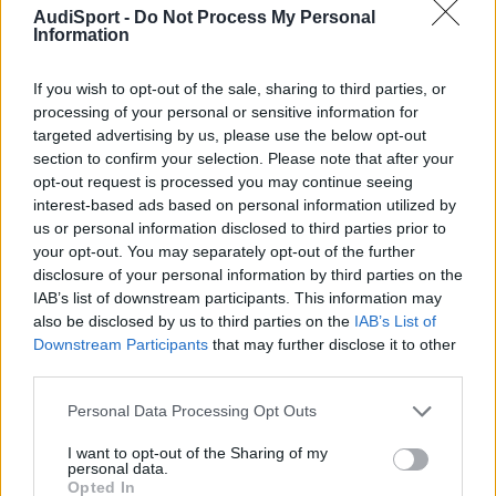
AudiSport -
Do Not Process My Personal
Information
If you wish to opt-out of the sale, sharing to third parties, or
processing of your personal or sensitive information for
targeted advertising by us, please use the below opt-out
section to confirm your selection. Please note that after your
opt-out request is processed you may continue seeing
interest-based ads based on personal information utilized by
us or personal information disclosed to third parties prior to
your opt-out. You may separately opt-out of the further
disclosure of your personal information by third parties on the
IAB’s list of downstream participants. This information may
Invitado audi-calella
also be disclosed by us to third parties on the
IAB’s List of
Publicado
26 de Mayo del 2004
Downstream Participants
that may further disclose it to other
third parties.
A mi me pasa igual, tengo ese mismo problema. ¿Cuando te lo
cambiaron, entro
Personal Data Processing Opt Outs
en la garantia? es que yo aun tengo la extension de la garantia y
me gustaria saber si entra en la misma.
I want to opt-out of the Sharing of my
personal data.
Un Saludo
Opted In