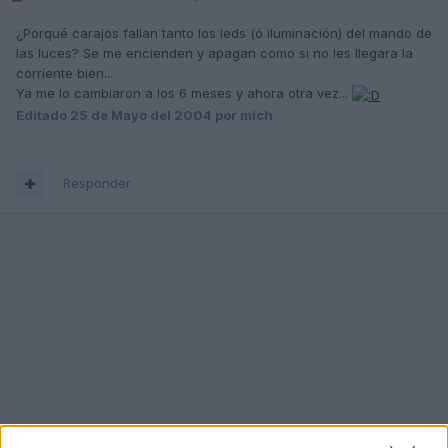
¿Porqué carajos fallan tanto los leds (ó iluminación) del mando de
las luces? Se me encienden y apagan como si no les llegara la
corriente bien...
Ya me lo cambiaron a los 6 meses y ahora otra vez...
Editado
25 de Mayo del 2004
por mich
Responder