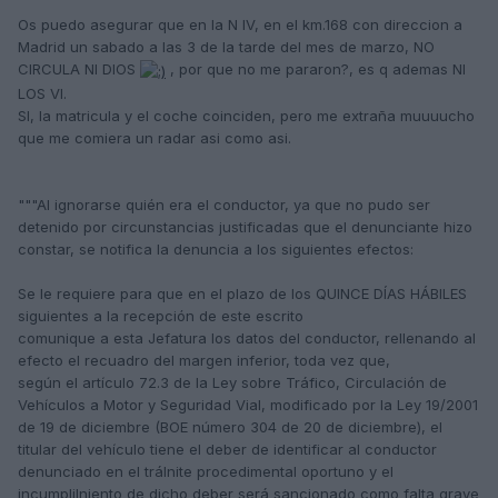
Os puedo asegurar que en la N IV, en el km.168 con direccion a
Madrid un sabado a las 3 de la tarde del mes de marzo, NO
CIRCULA NI DIOS
, por que no me pararon?, es q ademas NI
LOS VI.
SI, la matricula y el coche coinciden, pero me extraña muuuucho
que me comiera un radar asi como asi.
"""Al ignorarse quién era el conductor, ya que no pudo ser
detenido por circunstancias justificadas que el denunciante hizo
constar, se notifica la denuncia a los siguientes efectos:
Se le requiere para que en el plazo de los QUINCE DÍAS HÁBILES
siguientes a la recepción de este escrito
comunique a esta Jefatura los datos del conductor, rellenando al
efecto el recuadro del margen inferior, toda vez que,
según el artículo 72.3 de la Ley sobre Tráfico, Circulación de
Vehículos a Motor y Seguridad Vial, modificado por la Ley 19/2001
de 19 de diciembre (BOE número 304 de 20 de diciembre), el
titular del vehículo tiene el deber de identificar al conductor
denunciado en el tráInite procedimental oportuno y el
incumplilniento de dicho deber será sancionado como falta grave