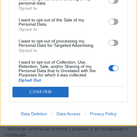
de 1.975 y demás disposiciones concordantes en las que
personal data.
establecen que los aparatos de medida deformables con el
Opted In
tiempo deben sufrir revisiones periódicas, posteriores a la
verificación individualizada, en éste caso de cada conjunto de
I want to opt-out of the Sale of my
Personal Data.
antena, equipo medidor y fotográfico.
Opted In
S O L I C I T A :
I want to opt-out of processing my
Personal Data for Targeted Advertising.
Le sea confirmado conforme a lo previsto en la Ley de
Opted In
Procedimiento Administrativo, en la forma reglamentaria, la
existencia del expediente de denuncia expresado y además
I want to opt-out of Collection, Use,
Retention, Sale, and/or Sharing of my
adjuntando los siguientes datos, relativos a los citados aparatos.
Personal Data that Is Unrelated with the
Purposes for which it was collected.
( hay algunos datos que ya te han notificado por lo que no tienes
Opted Out
que pedirlos)
CONFIRM
- Número del equipo donde está acoplada la antena y el
microprocesador.
Data Deletion
Data Access
Privacy Policy
- Fecha de aprobación individualizada de éste aparato concreto.
- Marca de verificación primitiva y posterior si se ha reparado ó
modificado.