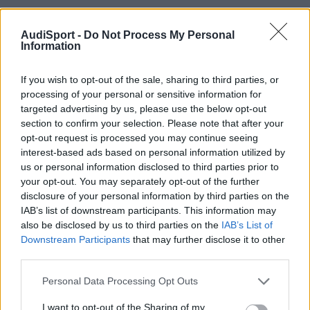
Sr. de los anillos
AudiSport -
Do Not Process My Personal
Information
Publicado
26 de Mayo del 2004
Bueno paisano, te voy a decir lo que hize yo hace cuatro años
If you wish to opt-out of the sale, sharing to third parties, or
cuando me "echaron" una fotito en Arenas de San Juan y
processing of your personal or sensitive information for
tampoco me pararon "por existir riesgo para el trafico rodado",
targeted advertising by us, please use the below opt-out
dirigí un recurso a la Dirección General de Tráfico en Madrid c/
section to confirm your selection. Please note that after your
Josefa Valcarcel (tú lo puedes dirigir ahí o a la Jefatura Provincial
opt-out request is processed you may continue seeing
de Tráfico de Ciudad-Real) en el que decia lo siguiente:
interest-based ads based on personal information utilized by
us or personal information disclosed to third parties prior to
D. con DNI. nº con domicilio en c/ EXPONE:
your opt-out. You may separately opt-out of the further
disclosure of your personal information by third parties on the
Que teniendo conocimiento de que se ha formulado denuncia
IAB’s list of downstream participants. This information may
contra él mismo por supuesto exceso de velocidad, en la
also be disclosed by us to third parties on the
IAB’s List of
carretera de km. el día y según expediente nº hecho que
Downstream Participants
that may further disclose it to other
considera incierto ya que no fué notificado.
third parties.
Que teniendo en cuenta lo previsto en la Ley de Pesas y medidas
Personal Data Processing Opt Outs
de 1.892, Decreto de Aplicación de 1.942, Ley de Noviembre de
1.967,Orden de la Presidencia del Gobierno de 10 de Noviembre
I want to opt-out of the Sharing of my