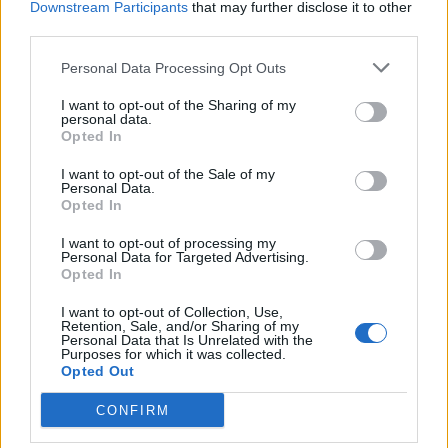
Downstream Participants
that may further disclose it to other
third parties.
PepeA3
Publicado
28 de Mayo del 2004
Personal Data Processing Opt Outs
lo mejor, demostración <_<
I want to opt-out of the Sharing of my
personal data.
Opted In
Responder
I want to opt-out of the Sale of my
Personal Data.
Opted In
I want to opt-out of processing my
Dangy 33
Personal Data for Targeted Advertising.
Opted In
Publicado
28 de Mayo del 2004
I want to opt-out of Collection, Use,
Muchas gracias, pero por casualidad no tendreis una foto de la
Retention, Sale, and/or Sharing of my
palanca para hacerme una idea?? :o <_<
Personal Data that Is Unrelated with the
Purposes for which it was collected.
Opted Out
Responder
CONFIRM