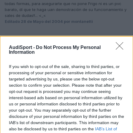
todas formas, para asegurarte que no pone Frigo ni es un pvc
barato, dí que te haga uan demostración de su funcionamiento y
sales de dudas!!... <_<
Editado
28 de Mayo del 2004
por montanetti
Responder
AudiSport -
Do Not Process My Personal
Information
bokoy
If you wish to opt-out of the sale, sharing to third parties, or
Publicado
28 de Mayo del 2004
processing of your personal or sensitive information for
targeted advertising by us, please use the below opt-out
En el A3 nuevo es una palanca a la izda., debajo de los
section to confirm your selection. Please note that after your
intermitentes y pone speed, +, -... Lo mejor es k como t han dicho
opt-out request is processed you may continue seeing
t haga una demo de como va y lo compruebas.
interest-based ads based on personal information utilized by
S2
us or personal information disclosed to third parties prior to
your opt-out. You may separately opt-out of the further
disclosure of your personal information by third parties on the
Responder
IAB’s list of downstream participants. This information may
also be disclosed by us to third parties on the
IAB’s List of