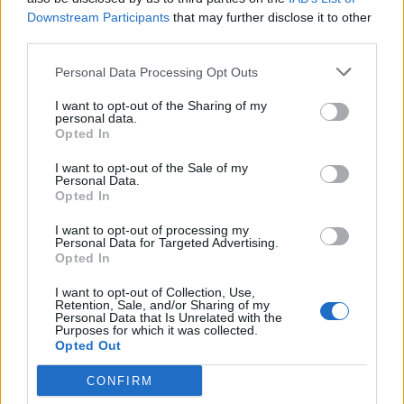
los amortiguadores se joden mas, yo llevo casi 40 mil, y de
Downstream Participants
that may further disclose it to other
momento se comporta mas o menos bien... pero de aqui poco ya
third parties.
le pongo bilstein.. y los eibach que decia el amigo joselito son los
mejores per los que bajan menos....el mio esta asi..
Personal Data Processing Opt Outs
I want to opt-out of the Sharing of my
personal data.
Opted In
Responder
I want to opt-out of the Sale of my
Personal Data.
Opted In
juanluisvg
I want to opt-out of processing my
Publicado
30 de Mayo del 2004
Personal Data for Targeted Advertising.
Opted In
joselito dijo:
I want to opt-out of Collection, Use,
Retention, Sale, and/or Sharing of my
Personal Data that Is Unrelated with the
Hombre si bajas solos los muelles te aconsejo Eibach pero
Purposes for which it was collected.
ten encuenta que si bajas solo los muelles los
Opted Out
amortiguadores te duraran solo la mitad de su vida.
CONFIRM
Lo suyo es que hagas las dos cosas a la vez para que