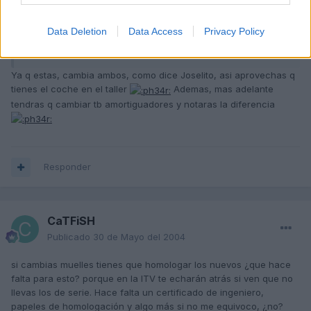
esten compensado.
Data Deletion
Data Access
Privacy Policy
© By Joselito
Ya q estas, cambia ambos, como dice Joselito, asi aprovechas q
tienes el coche en el taller
Ademas, mas adelante
tendras q cambiar tb amortiguadores y notaras la diferencia
Responder
CaTFiSH
Publicado
30 de Mayo del 2004
si cambias muelles tienes que homologar los nuevos ¿que hace
falta para esto? porque en la ITV te echarán atrás si ven que no
llevas los de serie. Hace falta un certificado de ingeniero,
papeles de homologación y algo más si no me equivoco, ¿no?