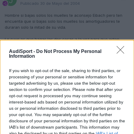
Publicado
30 de Mayo del 2004
Hombre si bajas solos los muelles te aconsejo Eibach pero ten
encuenta que si bajas solo los muelles los amortiguadores te
duraran solo la mitad de su vida.
Lo suyo es que hagas las dos cosas a la vez para que esten
compensado.
AudiSport -
Do Not Process My Personal
Information
© By Joselito
If you wish to opt-out of the sale, sharing to third parties, or
processing of your personal or sensitive information for
targeted advertising by us, please use the below opt-out
Responder
section to confirm your selection. Please note that after your
opt-out request is processed you may continue seeing
interest-based ads based on personal information utilized by
tiptronic
us or personal information disclosed to third parties prior to
Publicado
30 de Mayo del 2004
your opt-out. You may separately opt-out of the further
disclosure of your personal information by third parties on the
hola, yo al mio le puse HyR con la suspension deportiva ed extra,
IAB’s list of downstream participants. This information may
y la verdad es que me ha bajado demasiado pero bueno.. aunque
also be disclosed by us to third parties on the
IAB’s List of