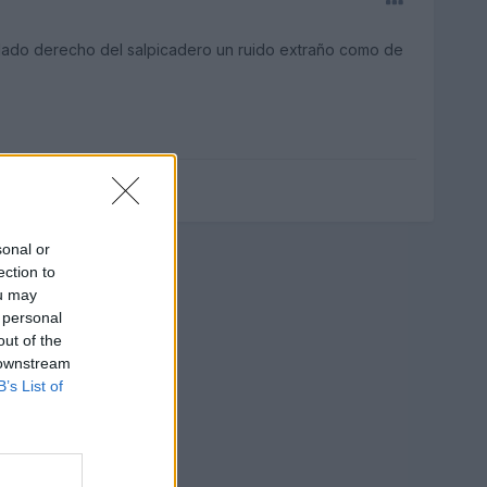
l lado derecho del salpicadero un ruido extraño como de
sonal or
ection to
ou may
 personal
out of the
 downstream
B’s List of