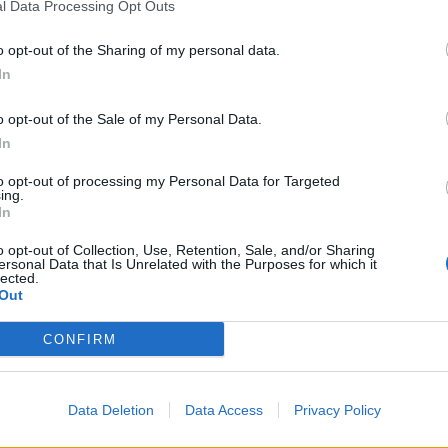
l Data Processing Opt Outs
o opt-out of the Sharing of my personal data.
In
o opt-out of the Sale of my Personal Data.
In
go mas?? es metalico, continuo, o de vez en cuando es fuerte....
to opt-out of processing my Personal Data for Targeted
ing.
In
o opt-out of Collection, Use, Retention, Sale, and/or Sharing
ersonal Data that Is Unrelated with the Purposes for which it
lected.
Out
CONFIRM
ipo roce de plásticos; Es como "Clap, clap, clap, clap......" eso si 
Data Deletion
Data Access
Privacy Policy
ciendo un rato (tipo rotonda)