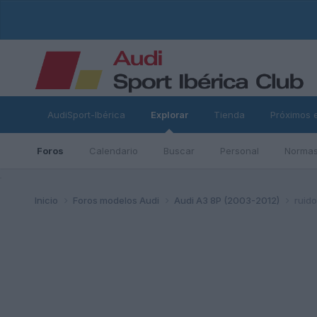
AudiSport-Ibérica
Explorar
Tienda
Próximos 
Foros
Calendario
Buscar
Personal
Normas
ad
Inicio
Foros modelos Audi
Audi A3 8P (2003-2012)
ruido