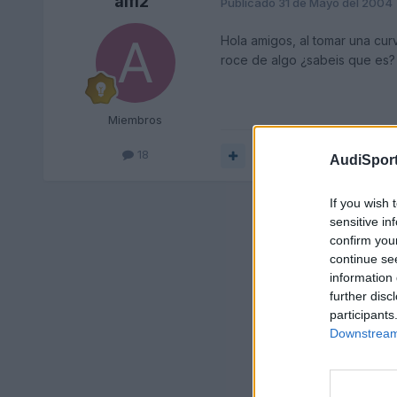
alfi2
Publicado
31 de Mayo del 2004
Hola amigos, al tomar una cur
roce de algo ¿sabeis que es?
Miembros
18
Responder
AudiSport
If you wish 
sensitive in
confirm you
continue se
information 
further disc
participants
Downstream 