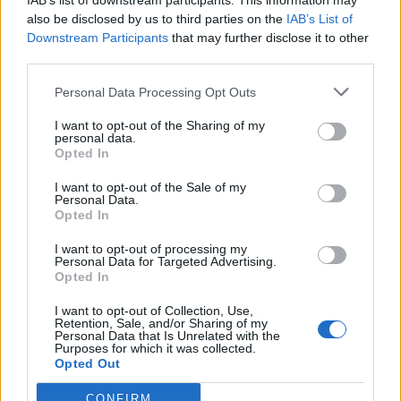
IAB’s list of downstream participants. This information may
also be disclosed by us to third parties on the
IAB’s List of
A mi me ha quedado mejor que "al wiri ese", pero gracias por al
Downstream Participants
that may further disclose it to other
enlace.
third parties.
He colocado los balastros bajo el faro, quedan bien sujetos y no
Personal Data Processing Opt Outs
hay que desmontar nada, entran justos entre el faro y una
carcasa inferior que tiene este.
I want to opt-out of the Sharing of my
personal data.
Opted In
Puedo volver a las bombillas normales en cuestion de minutos,
para ITV ....
I want to opt-out of the Sale of my
Personal Data.
Ahora estoy buscando lamparas de posicion lo mas blancas
Opted In
posible ya que hay mucho contraste blanco/amarillo, he leido
algo sobre lamparas de neomes que son totalmente blancas, las
I want to opt-out of processing my
Personal Data for Targeted Advertising.
buscare.
Opted In
Este kit es especifico para lamparas H1, pero los kit para H7 son
I want to opt-out of Collection, Use,
mas baratos y faciles de encontar, en el foro se vende alguno.
Retention, Sale, and/or Sharing of my
Personal Data that Is Unrelated with the
Purposes for which it was collected.
Un saludo
Opted Out
CONFIRM