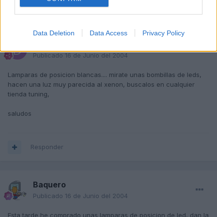
Responder
Data Deletion
Data Access
Privacy Policy
dreifus
Publicado
16 de Junio del 2004
Lamparas de posicion blancas.... mirate unas bombillas de leds,
hacen una luz muy parecida al xenon, buscalos en cualquier
tienda tuning,
saludos
Responder
Baquero
Publicado
16 de Junio del 2004
Esta tarde he comprado unas lamparas de posicion de led, dan la