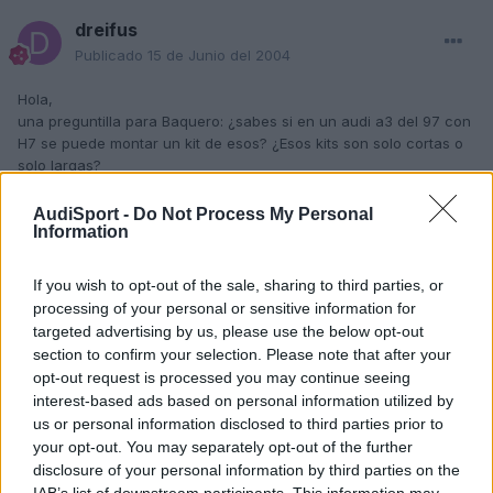
dreifus
Publicado
15 de Junio del 2004
Hola,
una preguntilla para Baquero: ¿sabes si en un audi a3 del 97 con
H7 se puede montar un kit de esos? ¿Esos kits son solo cortas o
solo largas?
AudiSport -
Do Not Process My Personal
Information
suerte con el montaje!
If you wish to opt-out of the sale, sharing to third parties, or
Responder
processing of your personal or sensitive information for
targeted advertising by us, please use the below opt-out
section to confirm your selection. Please note that after your
opt-out request is processed you may continue seeing
Baquero
interest-based ads based on personal information utilized by
Publicado
16 de Junio del 2004
us or personal information disclosed to third parties prior to
your opt-out. You may separately opt-out of the further
Ya los he instalado y la verdad es que no hay color, es muchisima
disclosure of your personal information by third parties on the
la diferencia en intesidad, estoy muy muy contento.