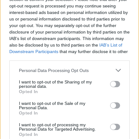
Responder
opt-out request is processed you may continue seeing
interest-based ads based on personal information utilized by
us or personal information disclosed to third parties prior to
Mr.Otero
your opt-out. You may separately opt-out of the further
disclosure of your personal information by third parties on the
Publicado
6 de Junio del 2004
IAB’s list of downstream participants. This information may
Es para ganar un poco mas de sonido... y ademas tengo una
also be disclosed by us to third parties on the
IAB’s List of
etapa magnat sin utilizar y es la que pondria para amplificarle. Asi
Downstream Participants
that may further disclose it to other
tambien con el subwoofer que e puesto lo aprovecharía a tope
third parties.
porque el nivel de subwoofer lo pondria un poco mas alto.
Personal Data Processing Opt Outs
Saludos!
I want to opt-out of the Sharing of my
personal data.
Opted In
Responder
I want to opt-out of the Sale of my
Personal Data.
Opted In
jona
I want to opt-out of processing my
Publicado
6 de Junio del 2004
Personal Data for Targeted Advertising.
Opted In