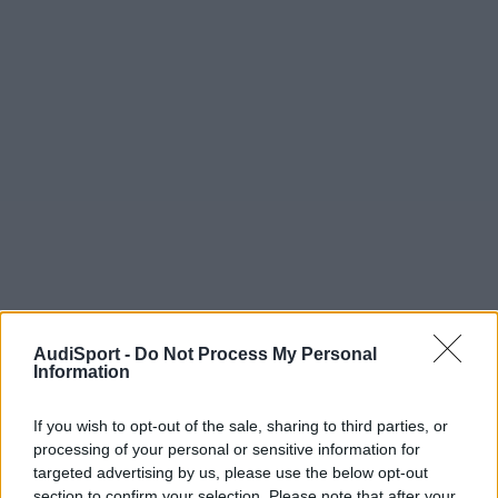
yoshy
AudiSport -
Do Not Process My Personal
Information
Publicado
6 de Junio del 2004
y de que te sirve otro mas en la bandeja??
If you wish to opt-out of the sale, sharing to third parties, or
processing of your personal or sensitive information for
targeted advertising by us, please use the below opt-out
section to confirm your selection. Please note that after your