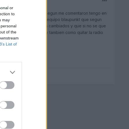
sonal or
dmp3) en un a3 del 2001... segun me comentaron tengo en
ection to
dor q me prestaron de un equipo blaupunkt que segun
ou may
 los polos de + y - estan cambiados y que si no se que
 personal
out of the
a instalado ya alguna vez y tambien como quitar la radio
 downstream
 please un ayudita...
B’s List of