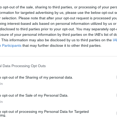
to opt-out of the sale, sharing to third parties, or processing of your per
. el caso es que me voy a autoinstalar un 5530 de pionner (radioc
formation for targeted advertising by us, please use the below opt-out s
 bose y el conector interno no es ISO por lo que tengo un adapta
r selection. Please note that after your opt-out request is processed y
o bose. ... en fin que como soy un novatillo
y e oido algo de q
eing interest-based ads based on personal information utilized by us or
disclosed to third parties prior to your opt-out. You may separately opt-
quizás no me funcione... etc.. quisiera que alguien me dijera si lo h
losure of your personal information by third parties on the IAB’s list of
 que me aclaren lo de la polaridad... graciassssssssssssssssssssss....
. This information may also be disclosed by us to third parties on the
IA
Participants
that may further disclose it to other third parties.
or blaupunkt
l Data Processing Opt Outs
o opt-out of the Sharing of my personal data.
In
o opt-out of the Sale of my Personal Data.
In
to opt-out of processing my Personal Data for Targeted
ing.