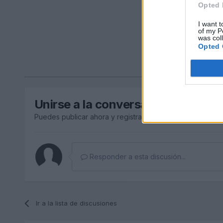
Opted 
I want t
of my P
was col
Opted 
Unirse a la conversación
Puedes publicar ahora y registrarte más tarde. Si tienes 
Responder a esta discusión...
Ir a la lista de discusiones