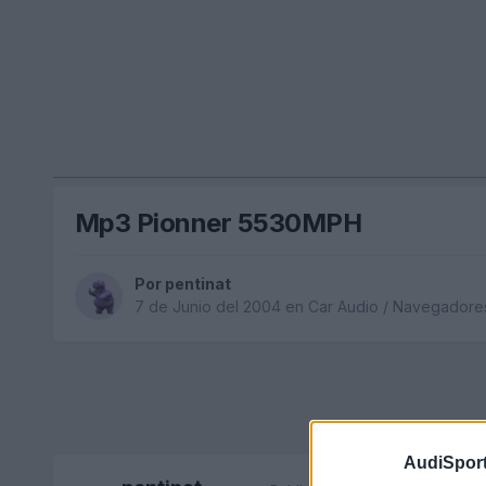
Mp3 Pionner 5530MPH
Por
pentinat
7 de Junio del 2004
en
Car Audio / Navegadore
AudiSport