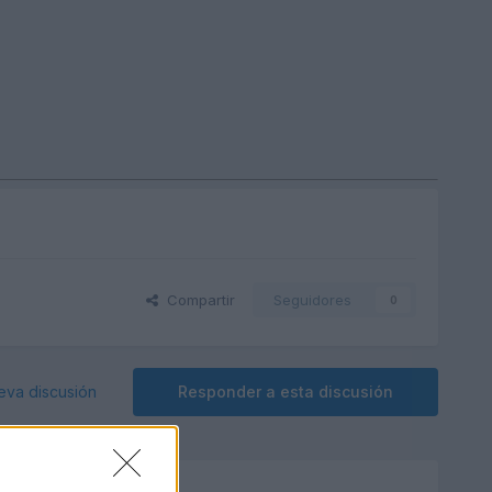
Compartir
Seguidores
0
eva discusión
Responder a esta discusión