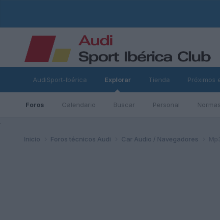
AudiSport-Ibérica
Explorar
Tienda
Próximos 
Foros
Calendario
Buscar
Personal
Normas
ad
Inicio
Foros técnicos Audi
Car Audio / Navegadores
Mp3