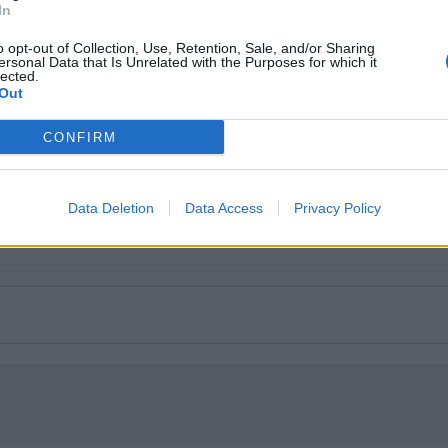
In
o opt-out of Collection, Use, Retention, Sale, and/or Sharing
ersonal Data that Is Unrelated with the Purposes for which it
lected.
Out
CONFIRM
Data Deletion
Data Access
Privacy Policy
una cuenta,
conecta ahora
para publicar con tu cuenta.