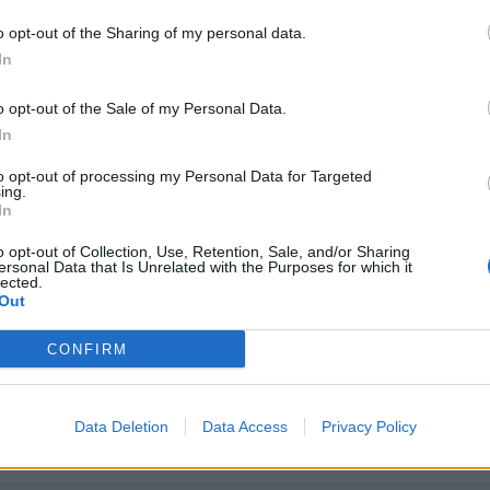
o opt-out of the Sharing of my personal data.
In
o opt-out of the Sale of my Personal Data.
In
to opt-out of processing my Personal Data for Targeted
ing.
In
o opt-out of Collection, Use, Retention, Sale, and/or Sharing
jeta del foro, ¿no?... o una nota en el limpia para que nos visite <_< 
ersonal Data that Is Unrelated with the Purposes for which it
lected.
Out
CONFIRM
Data Deletion
Data Access
Privacy Policy