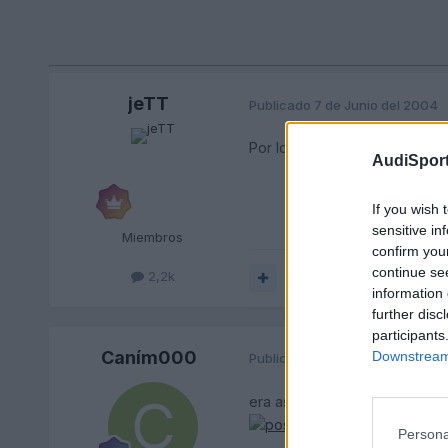
jeTT
Publicado
7 de Junio del 2004
Por lo q dices , tiene toda la
AudiSport
If you wish 
sensitive in
Miembros
confirm you
continue se
2,2k
Responder
information 
further disc
participants
Caním000
Downstream 
Publicado
7 de Junio del 2004
era asi?
Persona