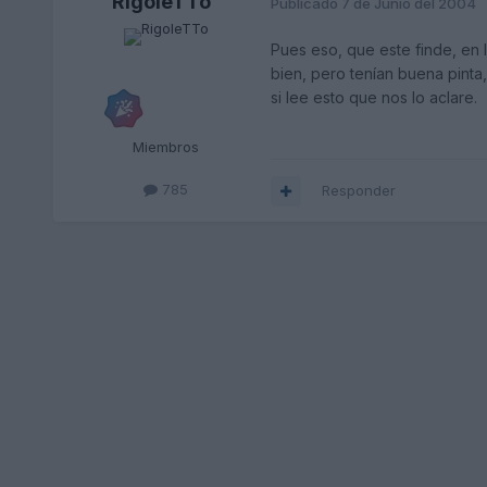
RigoleTTo
Publicado
7 de Junio del 2004
Pues eso, que este finde, en 
bien, pero tenían buena pinta,
si lee esto que nos lo aclare.
Miembros
785
Responder