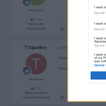
I want t
Miembros
Opted 
15,4k
I want t
Género:
No
especificado
Responder
Opted 
I want 
Advertis
Opted 
TTquattro
Publicado
7 de Junio del 2004
I want t
Supongo que le dejarías una tar
of my P
was col
Opted 
Saludos
Miembros
3,2k
Género:
Hombre
Ubicación:
España
Responder