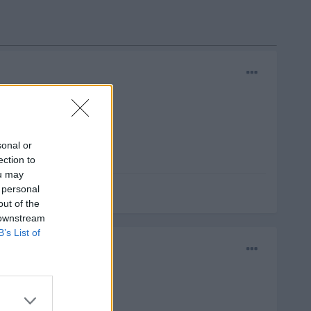
sonal or
ection to
ou may
 personal
out of the
 downstream
B’s List of