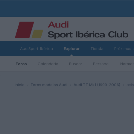
AudiSport-Ibérica
Explorar
Tienda
Próximos 
Foros
Calendario
Buscar
Personal
Normas
ad
Inicio
Foros modelos Audi
Audi TT Mk1 (1999-2006)
avis