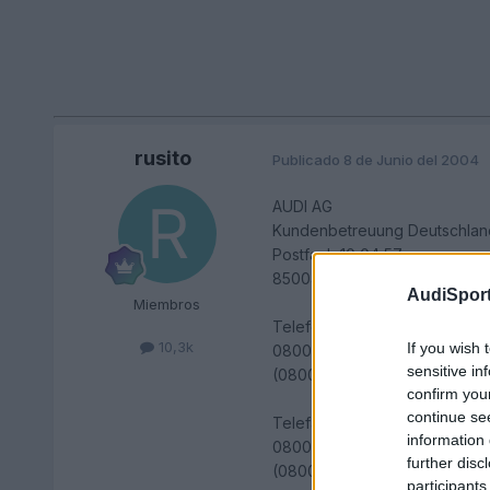
rusito
Publicado
8 de Junio del 2004
AUDI AG
Kundenbetreuung Deutschlan
Postfach 10 04 57
85004 Ingolstadt
AudiSport
Miembros
Telefon:
10,3k
If you wish 
0800 - AUDI SERVICE
sensitive in
(0800-28 347 378 423)
confirm you
continue se
Telefax:
information 
0800 - FAX AN AUDI
further disc
(0800-329 262 834)
participants