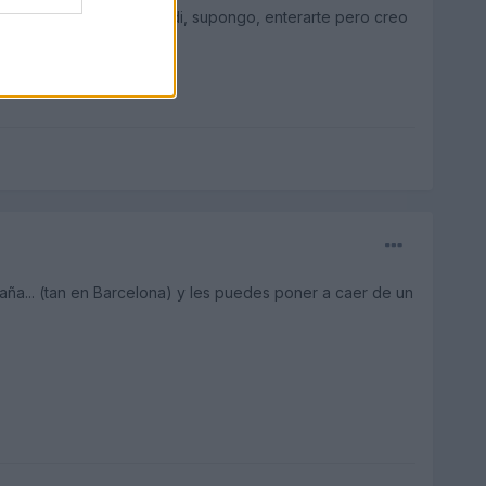
ero del concesionario audi, supongo, enterarte pero creo
paña... (tan en Barcelona) y les puedes poner a caer de un