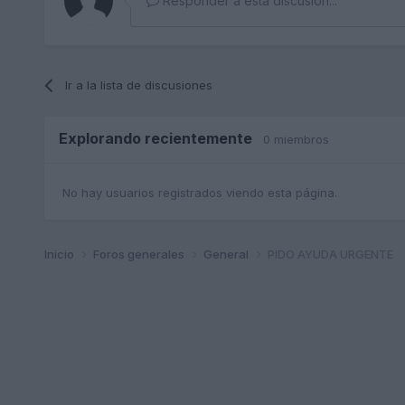
Responder a esta discusión...
Ir a la lista de discusiones
Explorando recientemente
0 miembros
No hay usuarios registrados viendo esta página.
Inicio
Foros generales
General
PIDO AYUDA URGENTE