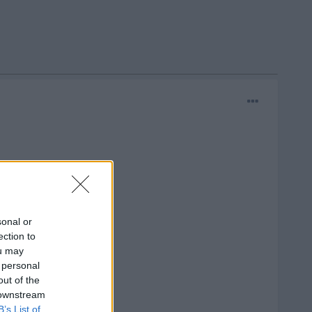
sonal or
ection to
ou may
 personal
out of the
 downstream
B’s List of