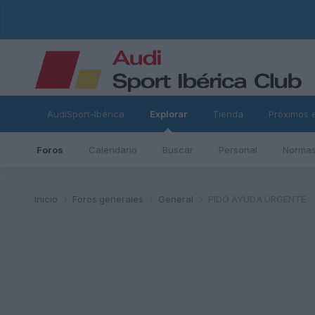
AudiSport-Ibérica
Explorar
Tienda
Próximos 
Foros
Calendario
Buscar
Personal
Normas
ad
Inicio
Foros generales
General
PIDO AYUDA URGENTE