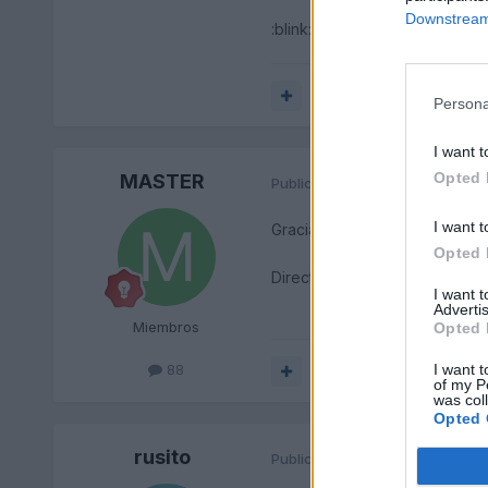
Downstream 
:blink:
Responder
Persona
I want t
Opted 
MASTER
Publicado
8 de Junio del 2004
I want t
Gracias Rusito, pero en el f
Opted 
Directamente 0800...???
I want 
Advertis
Miembros
Opted 
I want t
88
Responder
of my P
was col
Opted 
rusito
Publicado
8 de Junio del 2004