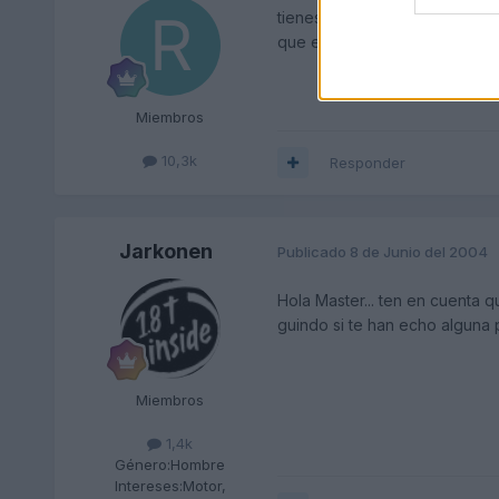
tienes que marcar el prefico 
que es asi
Miembros
10,3k
Responder
Jarkonen
Publicado
8 de Junio del 2004
Hola Master... ten en cuenta 
guindo si te han echo alguna pi
Miembros
1,4k
Género:
Hombre
Intereses:
Motor,