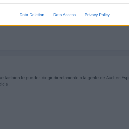
aleman internacional y luego ese numero que es su prefijo y el num
Data Deletion
Data Access
Privacy Policy
que tambien te puedes dirigir directamente a la gente de Audi en Es
cia...