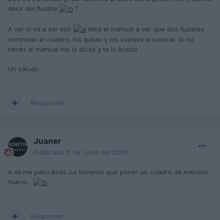
decir del fusible
?
A ver si va a ser eso
Mira el manual a ver que dos fusibles
controlan el cuadro, los quitas y los vuelves a colocar. Si no
tienes el manual me lo dices y te lo busco.
Un saludo
Responder
Juaner
Publicado
11 de Junio del 2004
A mi me paso Boss. Le tuvieron que poner un cuadro de mandos
nuevo...
Responder