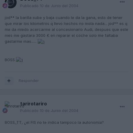
Publicado
10 de Junio del 2004
jod** la barilla sube y baja cuando le da la gana, esto de tener
que mirar los kilometros q llevo hechos no mola nada... jod** es q
me da miedo acercarme al concesionario Audi, despues que este
mes me gastara 3000 € en reparar el coche solo me faltaba
gastarme mas......
BOSS
Responder
tarirotariro
Publicado
10 de Junio del 2004
BOSS_TT, ¿el FIS no te indica tampoco la autonomía?