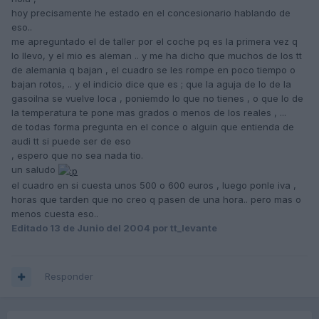
hoy precisamente he estado en el concesionario hablando de
eso..
me apreguntado el de taller por el coche pq es la primera vez q
lo llevo, y el mio es aleman .. y me ha dicho que muchos de los tt
de alemania q bajan , el cuadro se les rompe en poco tiempo o
bajan rotos, .. y el indicio dice que es ; que la aguja de lo de la
gasoilna se vuelve loca , poniemdo lo que no tienes , o que lo de
la temperatura te pone mas grados o menos de los reales , ...
de todas forma pregunta en el conce o alguin que entienda de
audi tt si puede ser de eso
, espero que no sea nada tio.
un saludo
el cuadro en si cuesta unos 500 o 600 euros , luego ponle iva ,
horas que tarden que no creo q pasen de una hora.. pero mas o
menos cuesta eso..
Editado
13 de Junio del 2004
por tt_levante
Responder