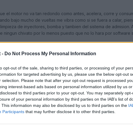
ue el motor no va tan redondo como antes, acelera, corre y consu
ndo bajo mucho de vueltas me vibra como si se fuera a calar, pien
 una limpieza de inyectores, bomba y tambien del sistema de admision
de ningun chivato por lo menos puesto que no lo hara por software
 -
Do Not Process My Personal Information
to opt-out of the sale, sharing to third parties, or processing of your per
formation for targeted advertising by us, please use the below opt-out s
r selection. Please note that after your opt-out request is processed y
eing interest-based ads based on personal information utilized by us or
disclosed to third parties prior to your opt-out. You may separately opt-
losure of your personal information by third parties on the IAB’s list of
. This information may also be disclosed by us to third parties on the
IA
Participants
that may further disclose it to other third parties.