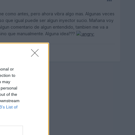
me como antes, pero ahora vibra algo mas. Algunas veces
so que igual puede ser algun inyector sucio. Mañana voy
. Algun comentario de algun entendido, tambien me va a
 sino que manualmente. Alguna idea???
sonal or
ection to
ou may
 personal
out of the
 downstream
B’s List of