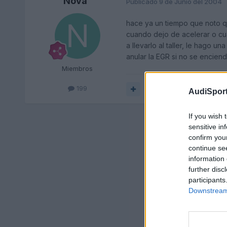
Nova
Publicado
9 de Junio del 2004
hace ya un tiempo que noto q
cuando dejo de acelerar o cua
a llevarlo al taller, le hago
anular la EGR si no se encien
Miembros
199
Responder
AudiSport
If you wish 
sensitive in
confirm you
continue se
information 
further disc
participants
Downstream 