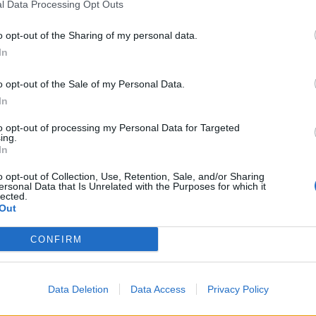
l Data Processing Opt Outs
o opt-out of the Sharing of my personal data.
In
o opt-out of the Sale of my Personal Data.
In
alvula de presión del turbocompresor no nos has dicho los kms que l
as el filtro del gasoil? yo lo cambio cada 25.000 kms
to opt-out of processing my Personal Data for Targeted
ing.
In
o opt-out of Collection, Use, Retention, Sale, and/or Sharing
ersonal Data that Is Unrelated with the Purposes for which it
lected.
Out
CONFIRM
 de gasoil le cambie hace 7.000 o asi, ahora mismo le tengo limpiando
Data Deletion
Data Access
Privacy Policy