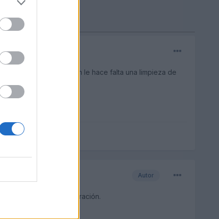
levas a lo mejor tambien le hace falta una limpieza de
Autor
 los inyectores y la aspiración.