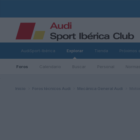
AudiSport-Ibérica
Explorar
Tienda
Próximos 
Foros
Calendario
Buscar
Personal
Normas
ad
Inicio
Foros técnicos Audi
Mecánica General Audi
Motor