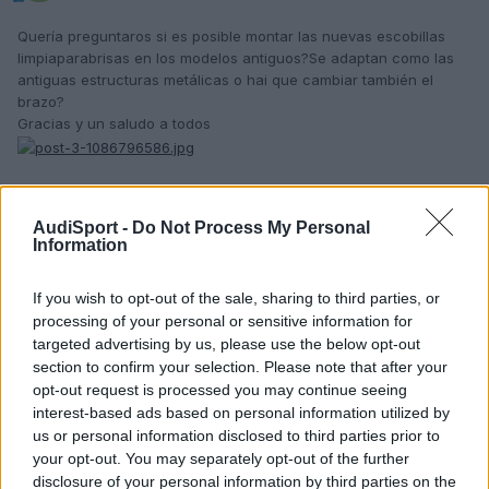
Quería preguntaros si es posible montar las nuevas escobillas
limpiaparabrisas en los modelos antiguos?Se adaptan como las
antiguas estructuras metálicas o hai que cambiar también el
brazo?
Gracias y un saludo a todos
Responder
AudiSport -
Do Not Process My Personal
Information
If you wish to opt-out of the sale, sharing to third parties, or
processing of your personal or sensitive information for
targeted advertising by us, please use the below opt-out
section to confirm your selection. Please note that after your
opt-out request is processed you may continue seeing
interest-based ads based on personal information utilized by
us or personal information disclosed to third parties prior to
your opt-out. You may separately opt-out of the further
disclosure of your personal information by third parties on the