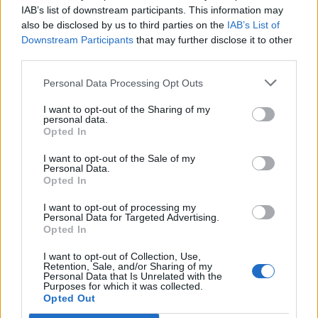
IAB’s list of downstream participants. This information may
also be disclosed by us to third parties on the
IAB’s List of
Downstream Participants
that may further disclose it to other
third parties.
Personal Data Processing Opt Outs
I want to opt-out of the Sharing of my
personal data.
Opted In
I want to opt-out of the Sale of my
Personal Data.
Opted In
I want to opt-out of processing my
kitos
Personal Data for Targeted Advertising.
Publicado
9 de Junio del 2004
Opted In
I want to opt-out of Collection, Use,
K YO SEPA LAS DE BOSCH NO, HAY K CANVIAR EL BRAZO, LAS DE
Retention, Sale, and/or Sharing of my
VALEO SE VE K SI PERO NO LAS E VISTO TODABIA...HAZ UNA
Personal Data that Is Unrelated with the
BUSQUEDA QUE DE ESTE TEMA YA SE HABLO
Purposes for which it was collected.
Opted Out