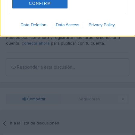
CONFIRM
Responder
Data Deletion
Data Access
Privacy Policy
Unirse a la conversación
Puedes publicar ahora y registrarte más tarde. Si tienes una
cuenta,
conecta ahora
para publicar con tu cuenta.
Responder a esta discusión...
Compartir
Seguidores
0
Ir a la lista de discusiones