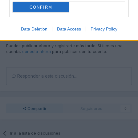
CONFIRM
Data Deletion
Data Access
Privacy Policy
Unirse a la conversación
Puedes publicar ahora y registrarte más tarde. Si tienes una
cuenta,
conecta ahora
para publicar con tu cuenta.
Responder a esta discusión...
Compartir
Seguidores
0
Ir a la lista de discusiones