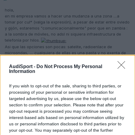
hola,
en mi empresa vamos a hacer una mudanza a una zona ....a
tomar por cul* (valga la expresión), a pesar de estar entre oviedo
y gijón, estaremos "comunicacionalmente" peor que en zambia :
a la sombra de móviles, no adsl ni siquiera infraestructura de
telefonía por hilos.
Asi que las opciones son pocas: satelite, radioenlace de
microondas, .... cualquiera de ellas es una pasta y no exenta de
inconvenientes.
AudiSport -
Do Not Process My Personal
Despues de valorar las pocas opciones disponibles, la más
Information
factible para voz+datos va a ser LMDS a 3.5GHz. y con la
compaía Neo-Sky (filial de Iberdrola). Afortunadamente tenemos
If you wish to opt-out of the sale, sharing to third parties, or
linea visual con su repetidor a 11Kms. y a priori es viable.
processing of your personal or sensitive information for
targeted advertising by us, please use the below opt-out
¿alguno de vosotros tenéis experiencia con esta compañia y/o
section to confirm your selection. Please note that after your
este medio de transmisión ???
opt-out request is processed you may continue seeing
sl2. :ranting2:
interest-based ads based on personal information utilized by
Editado
9 de Diciembre del 2009
por Tineo
us or personal information disclosed to third parties prior to
your opt-out. You may separately opt-out of the further