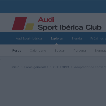
AudiSport-Ibérica
Explorar
Tienda
Próximos 
Foros
Calendario
Buscar
Personal
Normas
ad
Inicio
Foros generales
OFF TOPIC
Adaptador de corrient