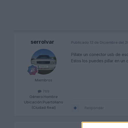
serrolvar
Publicado
12 de Diciembre del 
Pillate un conector usb de es
Estos los puedes pillar en un
Miembros
769
Género:
Hombre
Ubicación:
Puertollano
(Ciudad Real)
Responder