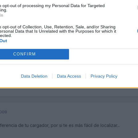
to opt-out of processing my Personal Data for Targeted
ing.
In
2009
o opt-out of Collection, Use, Retention, Sale, and/or Sharing
ersonal Data that Is Unrelated with the Purposes for which it
arecido
lected.
Out
CONFIRM
bre si lo tiene disponible para el modelo de tu cámara. En cuanto me
a en mano.
Data Deletion
Data Access
Privacy Policy
2009
rencia de tu cargador, por si te es más fácil de localizar...