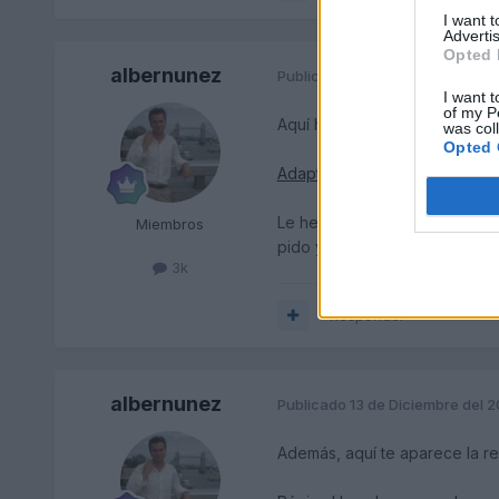
I want 
Advertis
Opted 
albernunez
Publicado
13 de Diciembre del 
I want t
of my P
Aquí hay uno que tiene uno p
was col
Opted 
Adaptador en Ebay
Le he mandado una pregunta so
Miembros
pido yo y te lo doy en Málag
3k
Responder
albernunez
Publicado
13 de Diciembre del 
Además, aquí te aparece la refe