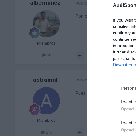
albernunez
Publicado
13 de Diciembre del 
AudiSport
Pon que cámara es a ver si te
If you wish 
sensitive in
confirm you
continue se
Miembros
information 
further disc
3k
Responder
participants
Downstream 
astramal
Publicado
13 de Diciembre del 
Persona
Pues la cámara es una HP ph
I want t
Opted 
Miembros
I want t
Opted 
216
Responder