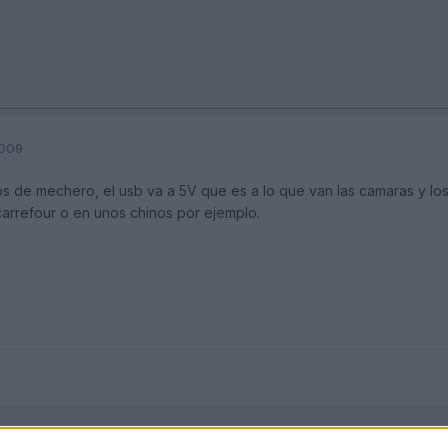
2009
os de mechero, el usb va a 5V que es a lo que van las camaras y los
 carrefour o en unos chinos por ejemplo.