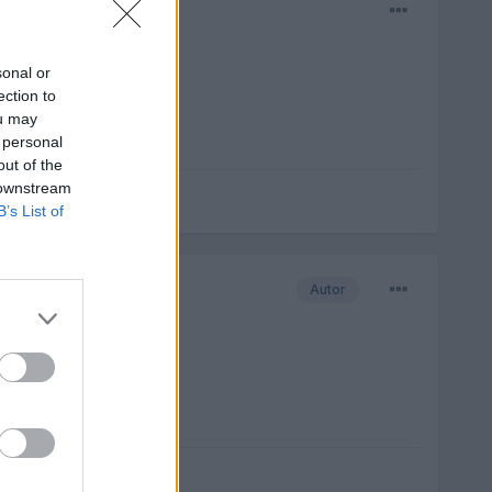
sonal or
ection to
ou may
 personal
out of the
 downstream
B’s List of
Autor