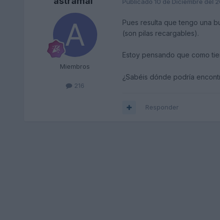
astramal
Publicado
10 de Diciembre del 
Pues resulta que tengo una bu
(son pilas recargables).
Estoy pensando que como tiene
Miembros
¿Sabéis dónde podría encontr
216
Responder