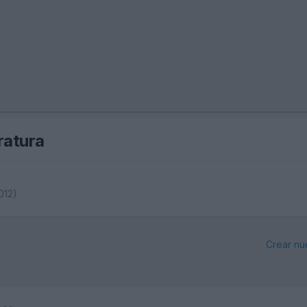
ratura
012)
Crear nu