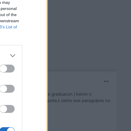
ou may
 personal
out of the
 downstream
B’s List of
ada mas que el sistema de graduacon ( kelvin o
ate a algun conce y pregunta.x cierto ese paragolpes no