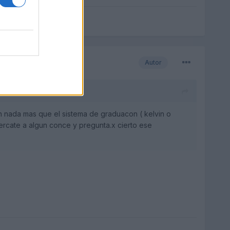
Autor
n nada mas que el sistema de graduacon ( kelvin o
ercate a algun conce y pregunta.x cierto ese