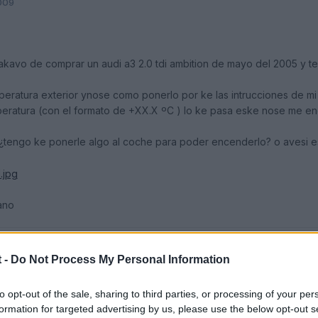
2009
kavo de comprar un audi a3 2.0 tdi ambition de mayo del 2005 y t
mperatura exterior ynose como ponerlo por ke las intrucciones de 
mperatura (con el formato de +XX.X ºC ) lo ke pasa eske nose me en
tengo ke ponerle algo al coche para poder encenderlo? o avesi e
ano
 -
Do Not Process My Personal Information
to opt-out of the sale, sharing to third parties, or processing of your per
formation for targeted advertising by us, please use the below opt-out s