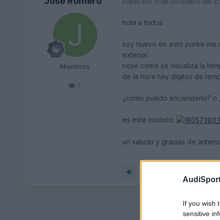
Jose Romero
Publicado
11 de Diciembre del 
hola a todos
soy nuevo en esto porke me a
exterior.
nose como se visualiza la te
Miembros
de la hora hay digitos de te
7
¿como puedo encenderlo? o ¿
es este modelo:
un saludo y gracias de antem
Responder
AudiSport
If you wish 
sensitive in