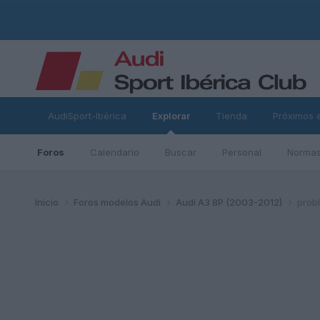
AudiSport-Ibérica
Explorar
Tienda
Próximos 
Foros
Calendario
Buscar
Personal
Normas
ad
Inicio
Foros modelos Audi
Audi A3 8P (2003-2012)
prob