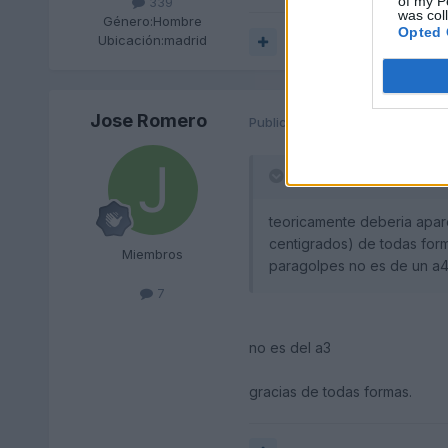
of my P
339
was col
Género:
Hombre
Opted 
Ubicación:
madrid
Responder
Jose Romero
Publicado
15 de Diciembre del 
_Elvega_ dijo:
teoricamente deberia apare
centigrados) de todas form
Miembros
paragolpes no es de un a4 
7
no es del a3
gracias de todas formas.