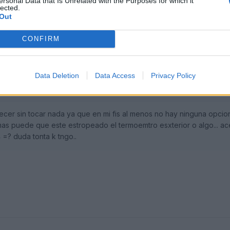
ersonal Data that Is Unrelated with the Purposes for which it
lected.
Out
CONFIRM
2009
Data Deletion
Data Access
Privacy Policy
cer sin tocar nada ya que en mi fis al menos no hay ninguna opcio
as puede que este estropeado el termoemtro esxterior o algo... ac
=? duda tonta k tngo..