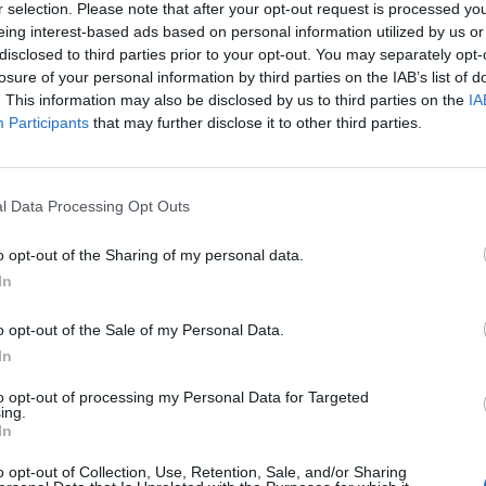
r selection. Please note that after your opt-out request is processed y
eing interest-based ads based on personal information utilized by us or
disclosed to third parties prior to your opt-out. You may separately opt-
losure of your personal information by third parties on the IAB’s list of
. This information may also be disclosed by us to third parties on the
IA
Participants
that may further disclose it to other third parties.
l Data Processing Opt Outs
o opt-out of the Sharing of my personal data.
In
2009
o opt-out of the Sale of my Personal Data.
 sin tocar nada ya que en mi fis al menos no hay ninguna opcion n
In
puede que este estropeado el termoemtro esxterior o algo... acerc
ngo..
to opt-out of processing my Personal Data for Targeted
ing.
In
o opt-out of Collection, Use, Retention, Sale, and/or Sharing