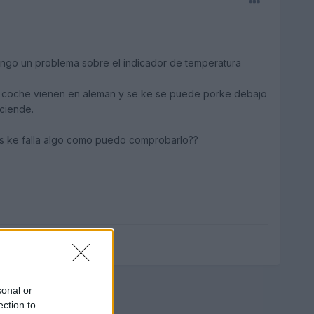
engo un problema sobre el indicador de temperatura
mi coche vienen en aleman y se ke se puede porke debajo
ciende.
s ke falla algo como puedo comprobarlo??
sonal or
ection to